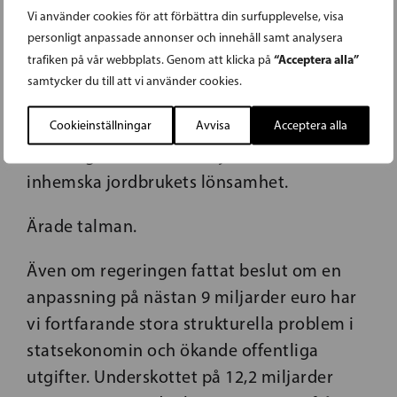
sig välkommen.
Vi använder cookies för att förbättra din surfupplevelse, visa
personligt anpassade annonser och innehåll samt analysera
För oss i SFP är det viktigt att ändringen av
“Acceptera alla”
trafiken på vår webbplats. Genom att klicka på
livsmedelsmarknadslagen nu har kommit
samtycker du till att vi använder cookies.
till riksdagens behandling. Det är det första
Cookieinställningar
Avvisa
Acceptera alla
steget i att förbättra producenternas
ställning i livsmedelskedjan och det
inhemska jordbrukets lönsamhet.
Ärade talman.
Även om regeringen fattat beslut om en
anpassning på nästan 9 miljarder euro har
vi fortfarande stora strukturella problem i
statsekonomin och ökande offentliga
utgifter. Underskottet på 12,2 miljarder