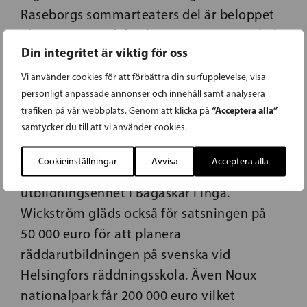
Raseborgs sommarteaters del är beloppet
så stort att med den kan man renovera hela
Din integritet är viktig för oss
läktaren. Jag hoppas att det här stärker
Raseborgs sommarteaters roll som en
Vi använder cookies för att förbättra din surfupplevelse, visa
personligt anpassade annonser och innehåll samt analysera
ledande svenskspråkig friluftsteater,
“Acceptera alla”
trafiken på vår webbplats. Genom att klicka på
konstaterar Wickström.
samtycker du till att vi använder cookies.
Övriga nämnvärda anslag är 45 000 euro för
Cookieinställningar
Avvisa
Acceptera alla
Sjöräddningssällskapet som har sin
utbildningsenhet i Bågaskär i Ingå.
Wickström gläds också för satsningen på
50 000 euro för att planera
räddarutbildningen på svenska vid
Helsingfors räddningsskola. Även Noux
nationalpark får 200 000 euro vilket