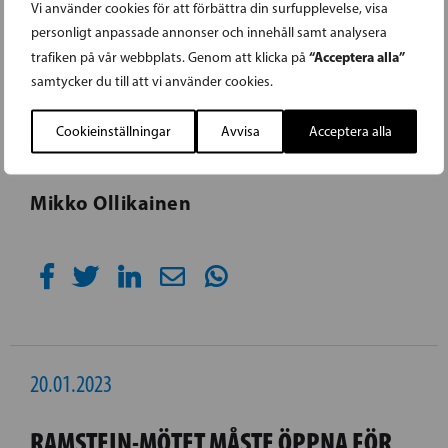
Vi använder cookies för att förbättra din surfupplevelse, visa
producerar maten – också då vi lever i
personligt anpassade annonser och innehåll samt analysera
utmanande tider. Därför är det också viktigt
“Acceptera alla”
trafiken på vår webbplats. Genom att klicka på
att hårt antastade jordbruksnäringen får ett
samtycker du till att vi använder cookies.
stöd av staten ännu i vår.
Cookieinställningar
Avvisa
Acceptera alla
Mikko Ollikainen
20.01.2023
RAMSTEIN-MÖTET MÅSTE ÖPPNA FÖR