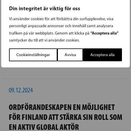
körs ner och allt koncentreras till Jorvs
Din integritet är viktig för oss
sjukhus i Esbo. Jag är också orolig för Borgå
sjukhus framtid på sikt. De svenska
Vi använder cookies för att förbättra din surfupplevelse, visa
personligt anpassade annonser och innehåll samt analysera
strukturerna måste stärkas i lagen, säger
“Acceptera alla”
trafiken på vår webbplats. Genom att klicka på
Wickström.
samtycker du till att vi använder cookies.
Cookieinställningar
Avvisa
Acceptera alla
09.12.2024
ORDFÖRANDESKAPEN EN MÖJLIGHET
FÖR FINLAND ATT STÄRKA SIN ROLL SOM
EN AKTIV GLOBAL AKTÖR