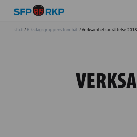
sfp.fi
/
Riksdagsgruppens Innehåll
/
Verksamhetsberättelse 201
VERKSA