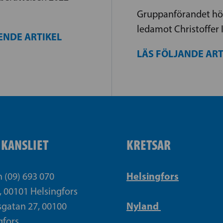
Gruppanförandet höl
ledamot Christoffer 
ENDE ARTIKEL
LÄS FÖLJANDE AR
IKANSLIET
KRETSAR
Helsingfors
n (09) 693 070
, 00101 Helsingfors
Nyland
gatan 27, 00100
gfors