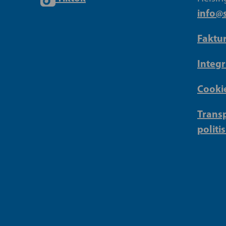
info@s
Faktu
Integr
Cookie
Transp
politi