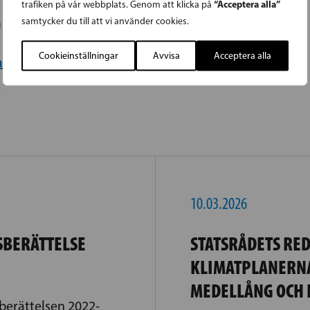
“Acceptera alla”
trafiken på vår webbplats. Genom att klicka på
hetsberättelsen 2018-2019 här!
samtycker du till att vi använder cookies.
Cookieinställningar
Avvisa
Acceptera alla
etsberättelsen 2018-2019 här!
10.03.2026
BERÄTTELSE
STATSRÅDETS RE
KLIMATPLANERN
MEDELLÅNG OCH 
berättelsen 2022-