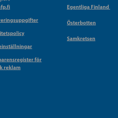
fp.fi
Egentliga Finland
reringsuppgifter
Österbotten
itetspolicy
Samkretsen
inställningar
arensregister för
sk reklam