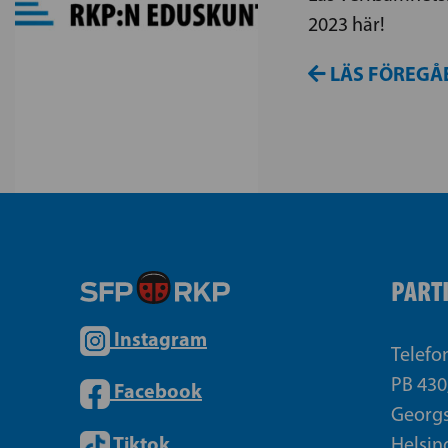
2023 här!
LÄS FÖREGÅ
PART
Instagram
Telefo
PB 430
Facebook
Georgs
Tiktok
Helsin