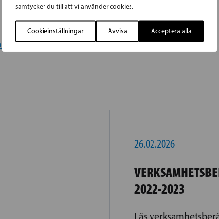
samtycker du till att vi använder cookies.
hetsbärettelsen 2024-2025 här!
Cookieinställningar
Avvisa
Acceptera alla
etsbärettelsen 2024-2025 här!
26.02.2026
VERKSAMHETSBE
2022-2023
Läs verksamhetsberä