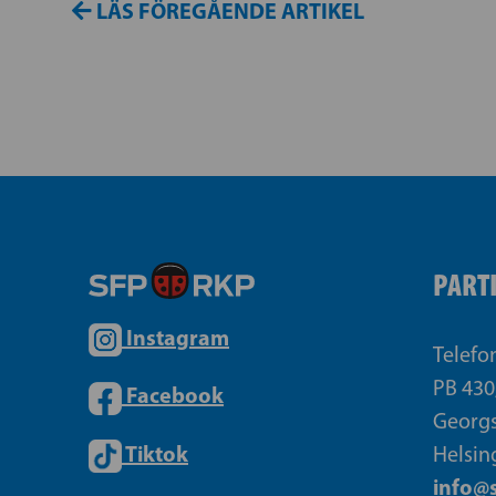
LÄS FÖREGÅENDE ARTIKEL
PART
Instagram
Telefo
PB 430
Facebook
Georgs
Tiktok
Helsin
info@s