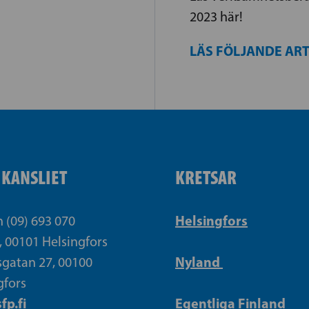
2023 här!
LÄS FÖLJANDE AR
IKANSLIET
KRETSAR
Helsingfors
n (09) 693 070
, 00101 Helsingfors
Nyland
gatan 27, 00100
gfors
fp.fi
Egentliga Finland