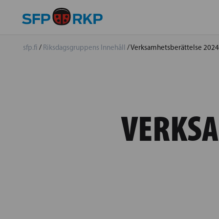
sfp.fi
/
Riksdagsgruppens Innehåll
/
Verksamhetsberättelse 202
VERKSA