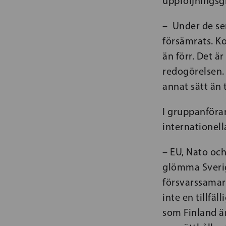
uppföljningsgr
– Under de sen
försämrats. Ko
än förr. Det ä
redogörelsen. 
annat sätt än 
I gruppanföra
internationell
– EU, Nato och
glömma Sverig
försvarssamar
inte en tillfäl
som Finland ä