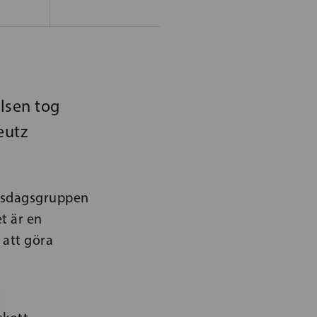
lsen tog
eutz
riksdagsgruppen
t är en
 att göra
a