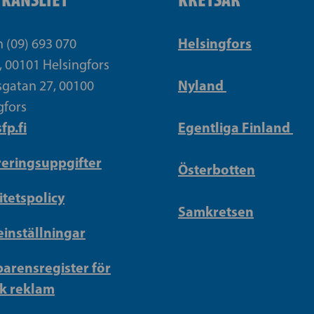
Helsingfors
n (09) 693 070
, 00101 Helsingfors
Nyland
gatan 27, 00100
gfors
fp.fi
Egentliga Finland
reringsuppgifter
Österbotten
itetspolicy
Samkretsen
inställningar
arensregister för
sk reklam