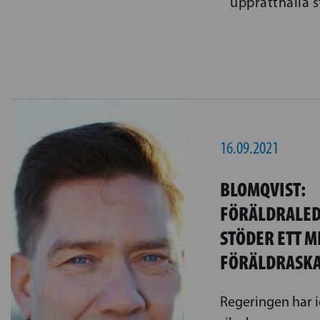
upprätthålla s
16.09.2021
BLOMQVIST:
FÖRÄLDRALE
STÖDER ETT M
FÖRÄLDRASK
Regeringen har i