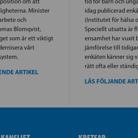
position om att
tid för barn och unga
digheterna. Minister
idag publicerad enkä
arbete och
(Institutet för hälsa 
homas Blomqvist,
Speciellt utsatta är f
get som är ett viktigt
ensamhet har vuxit b
ernisera vårt
jämförelse till tidigar
system.
enkäten känner sig va
rätt ofta eller ständ
ENDE ARTIKEL
LÄS FÖLJANDE AR
IKANSLIET
KRETSAR