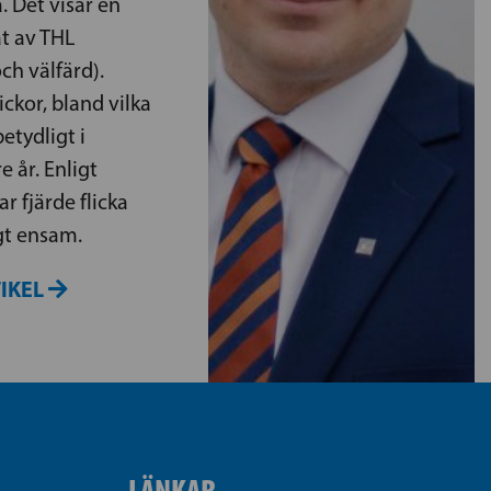
. Det visar en
t av THL
och välfärd).
lickor, bland vilka
etydligt i
e år. Enligt
r fjärde flicka
igt ensam.
TIKEL
LÄNKAR