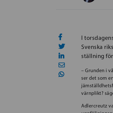
I torsdagen
Svenska rik
ställning fö
– Grunden i vå
ser det som en
jämställdhetsf
värnplikt? säg
Adlercreutz v