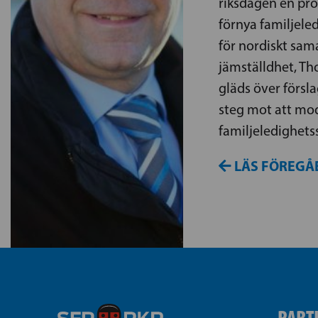
riksdagen en pro
förnya familjele
för nordiskt sam
jämställdhet, T
gläds över försla
steg mot att mod
familjeledighets
LÄS FÖREGÅ
PART