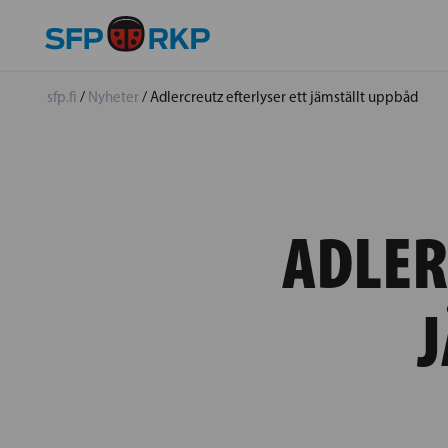
sfp.fi
/
Nyheter
/
Adlercreutz efterlyser ett jämställt uppbåd
ADLER