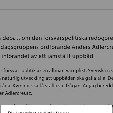
s debatt om den försvarspolitiska redogöre
sdagsgruppens ordförande Anders Adlercr
r införandet av ett jämställt uppbåd.
r försvarspolitik är en allmän värnplikt. Svenska 
 naturlig utveckling att uppbåden ska gälla alla. De
råga. Kvinnor ska få ställa sig frågan: Är jag beredd
er Adlercreutz.
ar medlem i försvarsredogörelsens parlamentarisk
Din integritet är viktig för oss