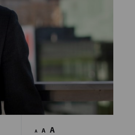
A
A
A