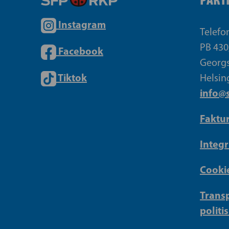
Instagram
Telefo
PB 430
Facebook
Georgs
Tiktok
Helsin
info@s
Faktu
Integr
Cookie
Transp
politi