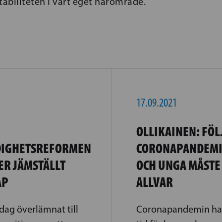
tabiliteten i vårt eget närområde.
17.09.2021
OLLIKAINEN: FÖ
DIGHETSREFORMEN
CORONAPANDEMI
ER JÄMSTÄLLT
OCH UNGA MÅSTE 
AP
ALLVAR
dag överlämnat till
Coronapandemin har