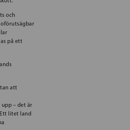
kott.
ts och
r oförutsägbar
lar
as på ett
lands
tan att
upp – det är
Ett litet land
na