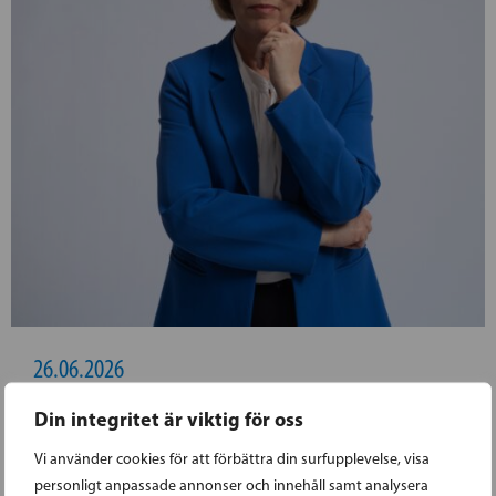
26.06.2026
Din integritet är viktig för oss
HENRIKSSON PÅ
Vi använder cookies för att förbättra din surfupplevelse, visa
CHYDENIUSSEMINARIET: RIKTADE
personligt anpassade annonser och innehåll samt analysera