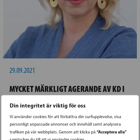
29.09.2021
MYCKET MÄRKLIGT AGERANDE AV KD I
LARSMO
Din integritet är viktig för oss
- Det känns tråkigt att ta del av
Vi använder cookies för att förbättra din surfupplevelse, visa
personligt anpassade annonser och innehåll samt analysera
Kristdemokraternas agerande i Larsmo, där de
“Acceptera alla”
trafiken på vår webbplats. Genom att klicka på
år 2021 i kommunstyrelsen röstar ner
samtycker du till att vi använder cookies.