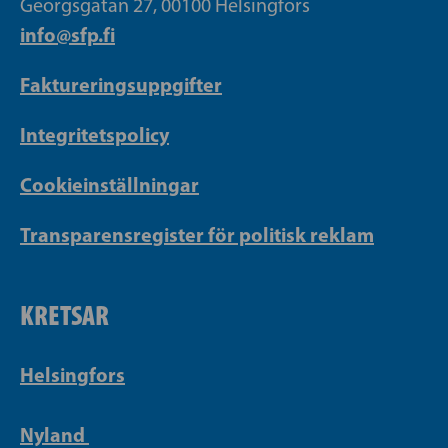
Georgsgatan 27, 00100 Helsingfors
info@sfp.fi
Faktureringsuppgifter
Integritetspolicy
Cookieinställningar
Transparensregister för politisk reklam
KRETSAR
Helsingfors
Nyland