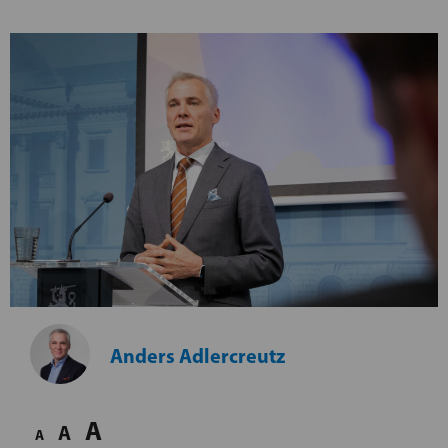
Anders Adlercreutz
A
A
A