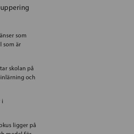
ruppering
ränser som
ll som är
 tar skolan på
 inlärning och
 i
okus ligger på
ch medel för