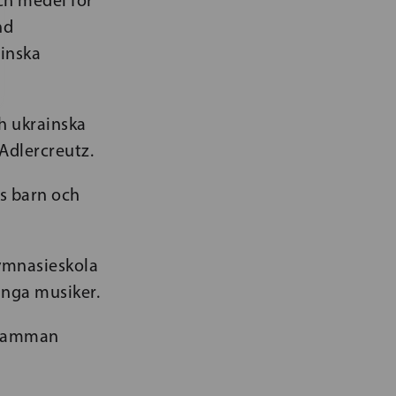
nd
inska
h ukrainska
Adlercreutz.
as barn och
ymnasieskola
unga musiker.
n samman