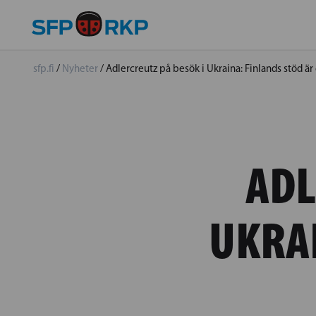
sfp.fi
/
Nyheter
/
Adlercreutz på besök i Ukraina: Finlands stöd är
ADL
UKRAI