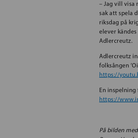
– Jag vill visa
sak att spela 
riksdag på kri
elever kändes 
Adlercreutz.
Adlercreutz in
folksången ’Oi
https://yout
En inspelning 
https://www.
På bilden med