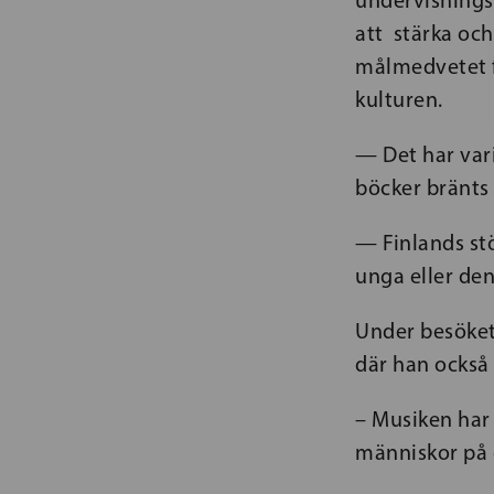
att stärka oc
målmedvetet f
kulturen.
— Det har vari
böcker bränts 
— Finlands stö
unga eller den
Under besöket
där han också
– Musiken har e
människor på e