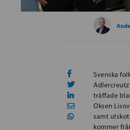
Ande
Svenska fol
Adlercreutz
träffade bl
Oksen Lisov
samt utskot
kommer från