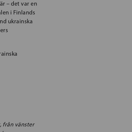
här – det var en
alen i Finlands
and ukrainska
ders
rainska
 från vänster