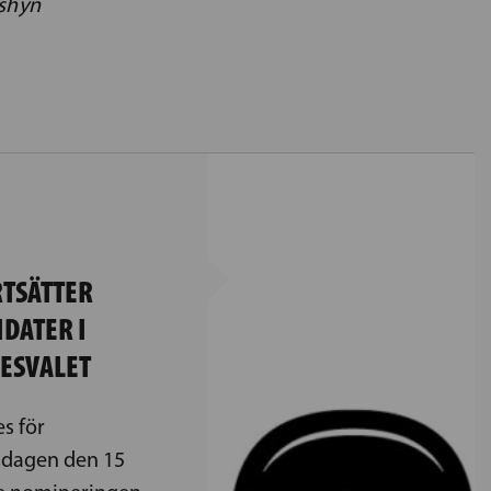
oshyn
RTSÄTTER
DATER I
ESVALET
s för
isdagen den 15