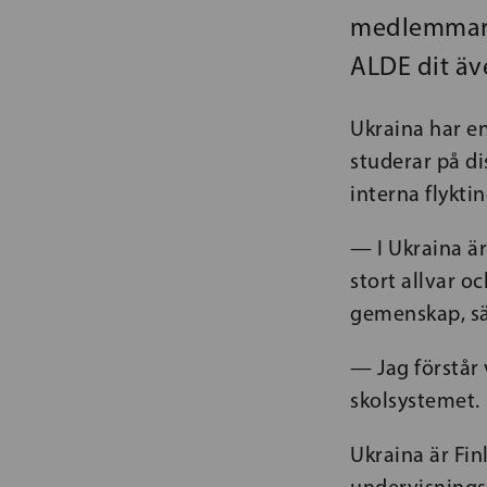
medlemmar i
ALDE dit äv
Ukraina har en
studerar på di
interna flykti
— I Ukraina är
stort allvar o
gemenskap, sä
— Jag förstår 
skolsystemet.
Ukraina är Fin
undervisnings