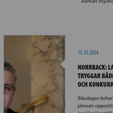
Roman Hryshch
15.10.2024
NORRBACK: L
TRYGGAR BÅD
OCH KONKUR
Riksdagen behan
plenum oppositi