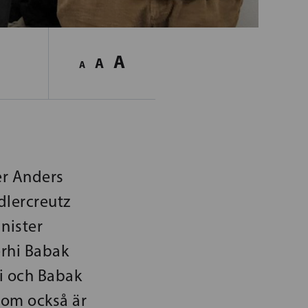
A
A
A
er Anders
dlercreutz
nister
erhi Babak
i och Babak
som också är