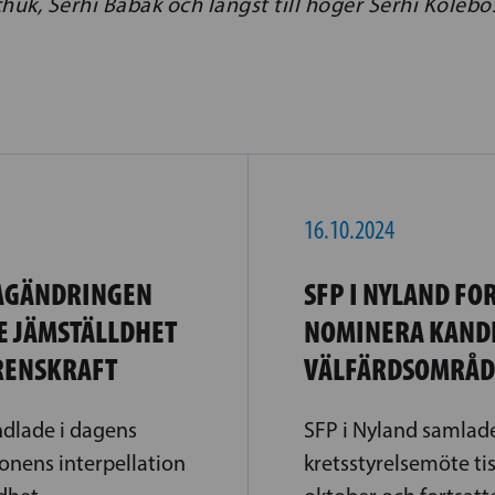
uk, Serhi Babak och längst till höger Serhi Koleb
16.10.2024
AGÄNDRINGEN
SFP I NYLAND FO
E JÄMSTÄLLDHET
NOMINERA KANDI
RENSKRAFT
VÄLFÄRDSOMRÅD
dlade i dagens
SFP i Nyland samlade
onens interpellation
kretsstyrelsemöte t