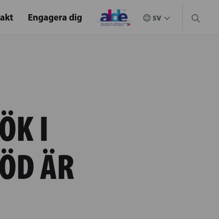
akt
Engagera dig
ÖK I
TÖD ÄR