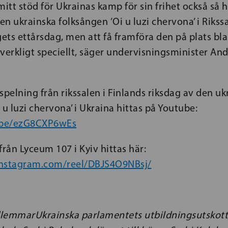
 mitt stöd för Ukrainas kamp för sin frihet också så 
den ukrainska folksången ’Oi u luzi chervona’ i Rikss
gets ettårsdag, men att få framföra den på plats bl
verkligt speciellt, säger undervisningsminister An
spelning från rikssalen i Finlands riksdag av den uk
 u luzi chervona’ i Ukraina hittas på Youtube:
u.be/ezG8CXP6wEs
från Lyceum 107 i Kyiv hittas här:
instagram.com/reel/DBJS4O9NBsj/
lemmarUkrainska parlamentets utbildningsutskott,