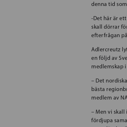
denna tid som 
-Det här är et
skall dörrar f
efterfrågan på
Adlercreutz ly
en följd av S
medlemskap i
– Det nordiska
bästa regionb
medlem av NAT
– Men vi skall 
fördjupa samar