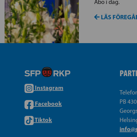
Åbo i dag.
LÄS FÖREGÅ
PART
Instagram
Telefo
PB 430
Facebook
Georgs
Tiktok
Helsin
info@s