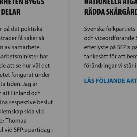
RHETEN BYGGS
NATIONELLA ÅTG
 DELAR
RÄDDA SKÄRGÅR
 på det politiska
Svenska folkpartiet
träder få saker så
och viceordförande 
en av samarbete.
efterlyste på SFP:s p
arbetsminister har
tankesätt för att be
de att se hur väl det
förändringar vi står i
etet fungerat under
LÄS FÖLJANDE AR
a tiden. Jag är
 att Finland och
sina respektive beslut
lemskap sida vid
ter Thomas
al vid SFP:s partidag i