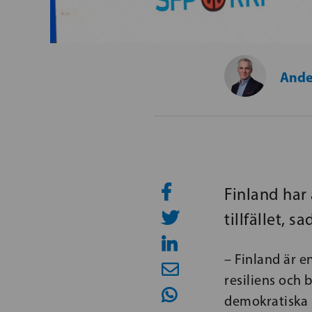
Ande
Finland har
tillfället, 
– Finland är e
resiliens och 
demokratiska l