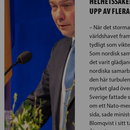
HELHETSSÄKE
UPP AV FLERA
– När det stormar
världshavet fram
tydligt som vikt
Som nordisk sam
det varit glädjan
nordiska samarb
den här turbulent
mycket glad över
Sverige fattade 
om ett Nato-med
sida, sade minis
Blomqvist i sitt t