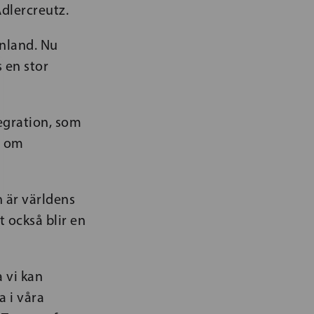
Adlercreutz.
inland. Nu
s en stor
tegration, som
a om
 är världens
 också blir en
a vi kan
a i våra