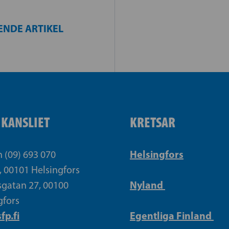
ENDE ARTIKEL
IKANSLIET
KRETSAR
Helsingfors
n (09) 693 070
, 00101 Helsingfors
Nyland
gatan 27, 00100
gfors
fp.fi
Egentliga Finland