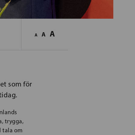
A
A
A
et som för
tidag.
inlands
a, trygga,
l tala om