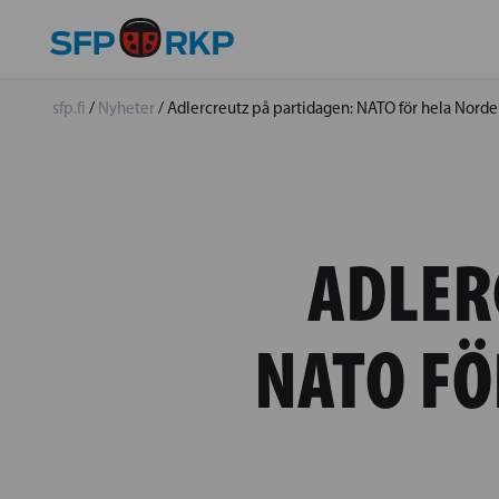
sfp.fi
/
Nyheter
/
Adlercreutz på partidagen: NATO för hela Norden 
ADLER
NATO FÖ