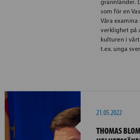
grannländer. D
som för en Vas
Våra examina s
verklighet på 
kulturen i vårt
t.ex. unga sve
21.05.2022
THOMAS BLOM