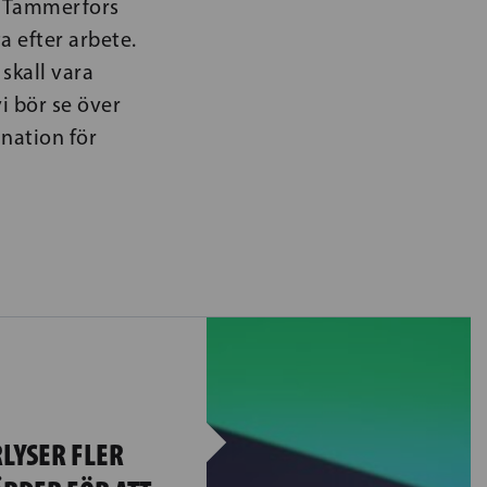
 i Tammerfors
a efter arbete.
skall vara
i bör se över
ination för
LYSER FLER