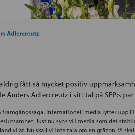
rs Adlercreutz
 aldrig fått så mycket positiv uppmärksamh
sade Anders Adlercreutz i sitt tal på SFP:s par
n framgångssaga. Internationell media lyfter upp F
beslutsamhet. Just nu syns vi i media som det stabil
and vi är. Nu skall vi inte tala om en gråzon. Vi skal