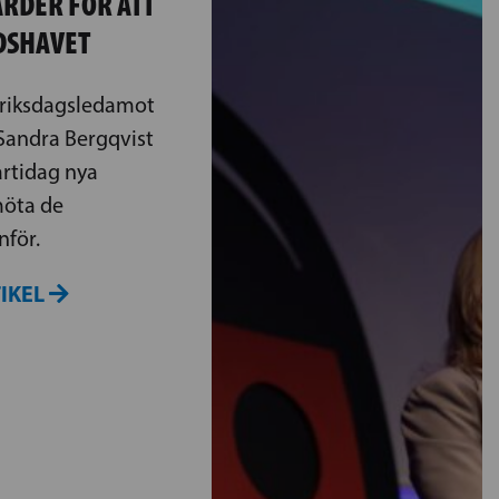
ÄRDER FÖR ATT
DSHAVET
s riksdagsledamot
Sandra Bergqvist
artidag nya
möta de
nför.
TIKEL