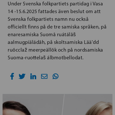
Under Svenska folkpartiets partidag i Vasa
14 -15.6.2025 fattades även beslut om att
Svenska folkpartiets namn nu också
officiellt finns på de tre samiska språken, på
enaresamiska Suomâ ruátálâš
aalmugpiäládâh, på skoltsamiska Lääʹdd
ruõcclaž meerpeällõk och på nordsamiska
Suoma-ruoŧŧelaš álbmotbellodat.