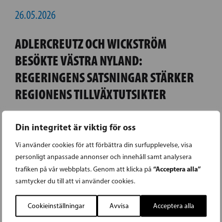
26.05.2026
ADLERCREUTZ OCH WICKSTRÖM
BESÖKTE VÄSTRA NYLAND:
REGERINGENS SATSNINGAR STÄRKER
REGIONENS TILLVÄXTUTSIKTER
SFP:s ordförande, undervisningsminister
Din integritet är viktig för oss
Anders Adlercreutz samt riksdagsledamot
Vi använder cookies för att förbättra din surfupplevelse, visa
Henrik Wickström besökte Hangö, Ingå och
personligt anpassade annonser och innehåll samt analysera
Raseborg måndagen den 25 maj. Under
“Acceptera alla”
trafiken på vår webbplats. Genom att klicka på
besöket bekantade sig Adlercreutz och
samtycker du till att vi använder cookies.
Wickström med Hangö hamn,
Cookieinställningar
Avvisa
Acceptera alla
Joddböleområdet i Ingå, Sisu Autos fabrik i