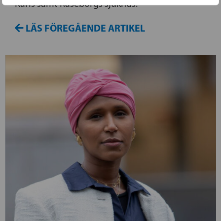
Karis samt Raseborgs sjukhus.
LÄS FÖREGÅENDE ARTIKEL