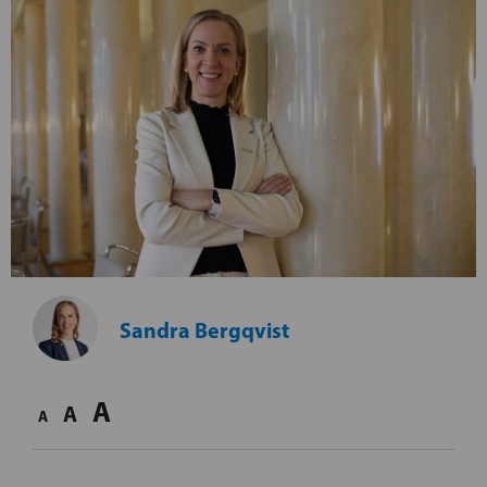
Sandra Bergqvist
A
A
A