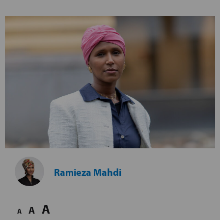
Ramieza Mahdi
A
A
A