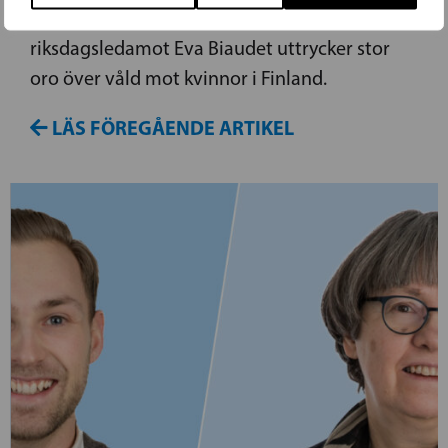
kvinnor under det pågående året. SFP:s
riksdagsledamot Eva Biaudet uttrycker stor
oro över våld mot kvinnor i Finland.
LÄS FÖREGÅENDE ARTIKEL