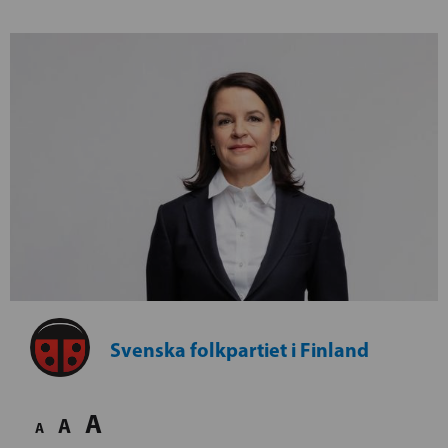
Svenska folkpartiet i Finland
A
A
A