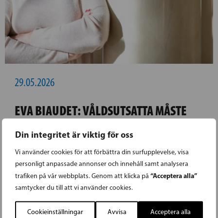
29.05.2026
EVA BIAUDET: VÅLDSUTSATTA MÅSTE
KUNNA LITA PÅ RÄTTSSYSTEMET
Din integritet är viktig för oss
Vi använder cookies för att förbättra din surfupplevelse, visa
Statistikcentralens färska siffror visar att
personligt anpassade annonser och innehåll samt analysera
antalet kvinnor som utsattes för misshandel i
“Acceptera alla”
trafiken på vår webbplats. Genom att klicka på
fjol var det högsta sedan statistikföringen
samtycker du till att vi använder cookies.
inleddes år 2009. Samtidigt har redan 11
kvinnor dödats till följd av mäns våld mot
Cookieinställningar
Avvisa
Acceptera alla