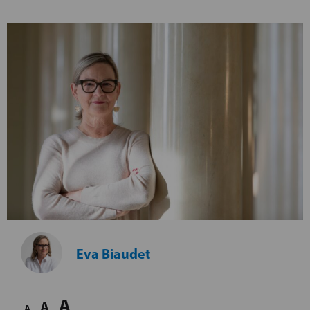
Eva Biaudet
A
A
A