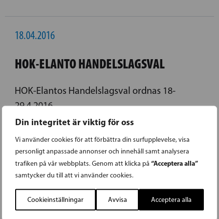
18.04.2016
HOK-ELANTO HANDELSLAGSVAL
HOK-Elantos Handelslagsval ordnas 18-
29.4.2016.
Din integritet är viktig för oss
LÄS FÖREGÅENDE ARTIKEL
Vi använder cookies för att förbättra din surfupplevelse, visa
personligt anpassade annonser och innehåll samt analysera
“Acceptera alla”
trafiken på vår webbplats. Genom att klicka på
20.04.2016
samtycker du till att vi använder cookies.
Cookieinställningar
Avvisa
Acceptera alla
FASTIGHETSSKATTEN FÅR INTE KNÄCKA