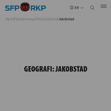
sfp.fi
/
Evenemang
/
Österbotten
/
Jakobstad
GEOGRAFI:
JAKOBSTAD