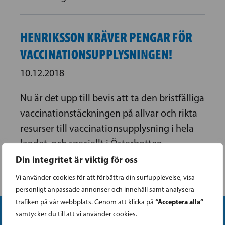
HENRIKSSON KRÄVER PENGAR FÖR
VACCINATIONSUPPLYSNINGEN!
10.12.2018
Nu är det upp till bevis att ta den bristfälliga
vaccinationstäckningen på allvar och rikta
resurser till vaccinationsupplysning i hela
landet, och speciellt i Österbotten.
Din integritet är viktig för oss
Vi använder cookies för att förbättra din surfupplevelse, visa
personligt anpassade annonser och innehåll samt analysera
“Acceptera alla”
trafiken på vår webbplats. Genom att klicka på
samtycker du till att vi använder cookies.