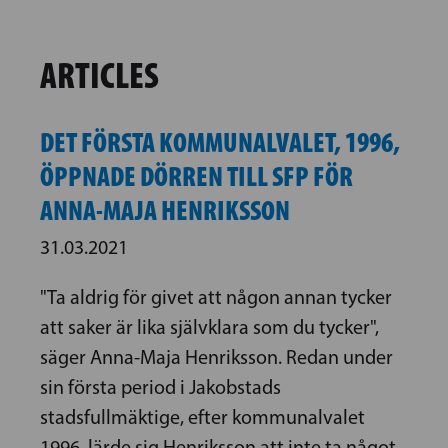
ARTICLES
DET FÖRSTA KOMMUNALVALET, 1996,
ÖPPNADE DÖRREN TILL SFP FÖR
ANNA-MAJA HENRIKSSON
31.03.2021
"Ta aldrig för givet att någon annan tycker
att saker är lika självklara som du tycker",
säger Anna-Maja Henriksson. Redan under
sin första period i Jakobstads
stadsfullmäktige, efter kommunalvalet
1996, lärde sig Henriksson att inte ta något