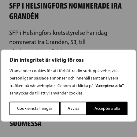
SFP I HELSINGFORS NOMINERADE IRA
GRANDÉN
SFP i Helsingfors kretsstyrelse har idag
nominerat Ira Grandén, 53, till
riksdagsvalskandidat.
Din integritet är viktig för oss
LÄS FÖREGÅENDE ARTIKEL
Vi använder cookies för att förbättra din surfupplevelse, visa
personligt anpassade annonser och innehåll samt analysera
“Acceptera alla”
trafiken på vår webbplats. Genom att klicka på
samtycker du till att vi använder cookies.
10.03.2015
Cookieinställningar
Avvisa
Acceptera alla
RKP:LLÄ EHDOKKAITA KAAKKOIS-
SUOMESSA