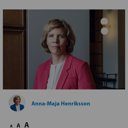
Anna-Maja Henriksson
A
A
A