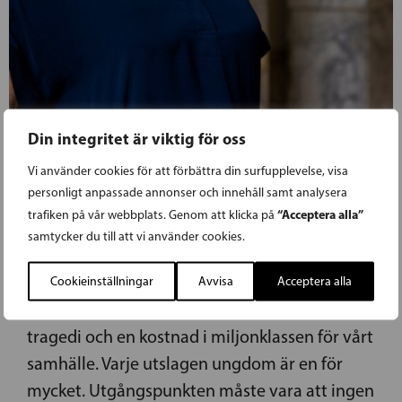
Din integritet är viktig för oss
21.03.2019
Vi använder cookies för att förbättra din surfupplevelse, visa
NYLANDER: GE RÄTT TILL
personligt anpassade annonser och innehåll samt analysera
“Acceptera alla”
trafiken på vår webbplats. Genom att klicka på
STUDIEHANDLEDNING I ETT ÅR EFTER
samtycker du till att vi använder cookies.
NIAN
Cookieinställningar
Avvisa
Acceptera alla
Utslagning av unga är både en personlig
tragedi och en kostnad i miljonklassen för vårt
samhälle. Varje utslagen ungdom är en för
mycket. Utgångspunkten måste vara att ingen