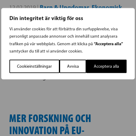
Barn & Ungdomar
Ekonomisk
12.02.2019 |
,
politik
Energi
Familjepolitik
Forskning
,
,
,
,
Din integritet är viktig för oss
Företagande
Grundskola
Idrott
Klimat
,
,
,
,
Vi använder cookies för att förbättra din surfupplevelse, visa
Kultur, media och idrott
Miljö
Utbildning
,
,
,
personligt anpassade annonser och innehåll samt analysera
Utbildning
“Acceptera alla”
trafiken på vår webbplats. Genom att klicka på
samtycker du till att vi använder cookies.
Sean Bergenheim, 35-årig småbarnspappa
Cookieinställningar
Avvisa
Acceptera alla
och företagare, kandiderar för SFP i Nyland i
vårens riksdagsval.
MER FORSKNING OCH
INNOVATION PÅ EU-