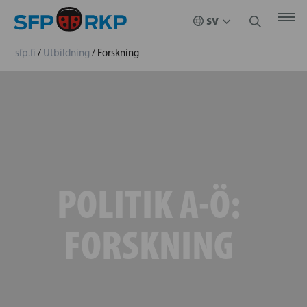
sfp.fi
/
Utbildning
/
Forskning
POLITIK A-Ö:
FORSKNING