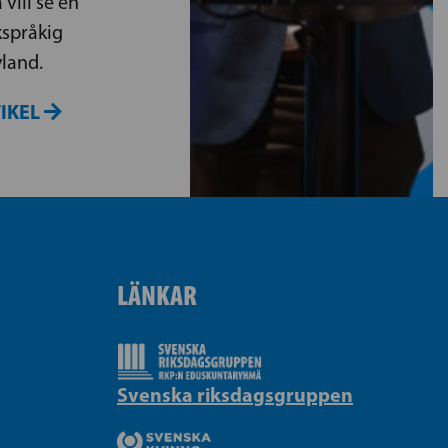
 vill se en
kspråkig
yland.
TIKEL
LÄNKAR
Svenska riksdagsgruppen