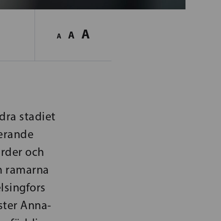
A
A
A
dra stadiet
derande
ärder och
om ramarna
elsingfors
ster Anna-