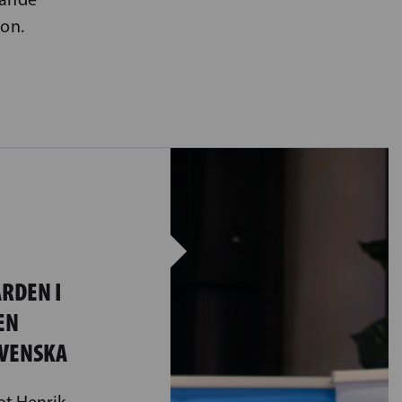
son.
RDEN I
EN
SVENSKA