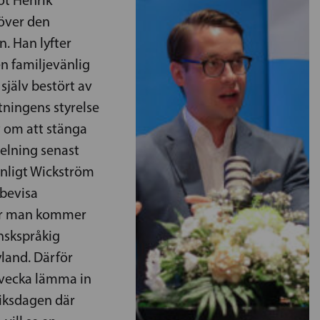
ot Henrik
över den
n. Han lyfter
n familjevänlig
 själv bestört av
ningens styrelse
t om att stänga
elning senast
Enligt Wickström
 bevisa
 hur man kommer
nskspråkig
yland. Därför
 vecka lämma in
riksdagen där