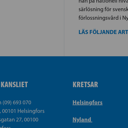
han på nationell nivå
särlösning för svens
förlossningsvård i N
LÄS FÖLJANDE AR
IKANSLIET
KRETSAR
Helsingfors
n (09) 693 070
, 00101 Helsingfors
Nyland
gatan 27, 00100