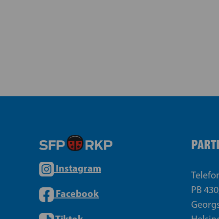
PART
Instagram
Telefo
PB 430
Facebook
Georgs
Tiktok