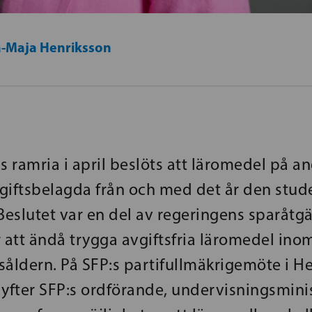
-Maja Henriksson
s ramria i april beslöts att läromedel på an
avgiftsbelagda från och med det år den stu
. Beslutet var en del av regeringens sparåtg
r att ändå trygga avgiftsfria läromedel in
tsåldern. På SFP:s partifullmäkrigemöte i H
lyfter SFP:s ordförande, undervisningsmini