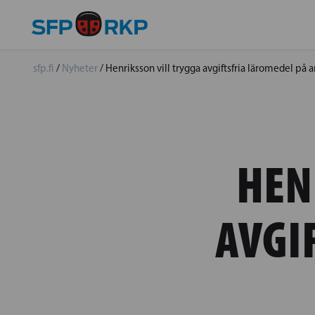
sfp.fi
/
Nyheter
/
Henriksson vill trygga avgiftsfria läromedel på a
HEN
AVGI