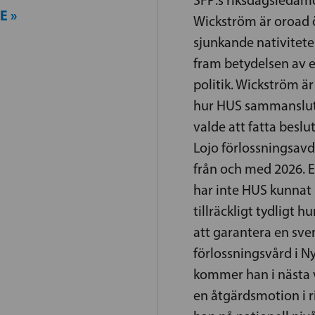
SFP:s riksdagsledam
E »
Wickström är oroad 
sjunkande nativitete
fram betydelsen av e
politik. Wickström är
hur HUS sammanslut
valde att fatta beslu
Lojo förlossningsavd
från och med 2026. 
har inte HUS kunnat
tillräckligt tydligt
att garantera en sve
förlossningsvård i N
kommer han i nästa
en åtgärdsmotion i 