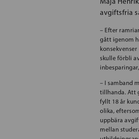
Maja Henrik
avgiftsfria 
– Efter ramria
gått igenom h
konsekvenser 
skulle förbli a
inbesparingar,
– I samband m
tillhanda. Att
fyllt 18 år kun
olika, efterso
uppbära avgift
mellan studera
utbildningsan