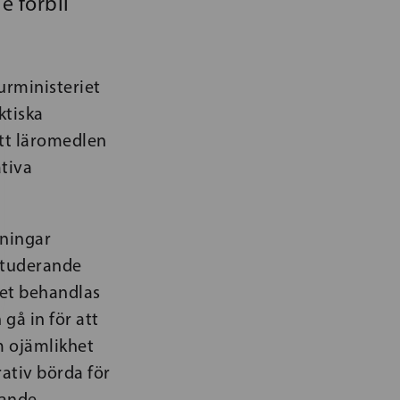
e förbli
urministeriet
ktiska
att läromedlen
ativa
ningar
 studerande
ndet behandlas
 gå in för att
om ojämlikhet
ativ börda för
tande