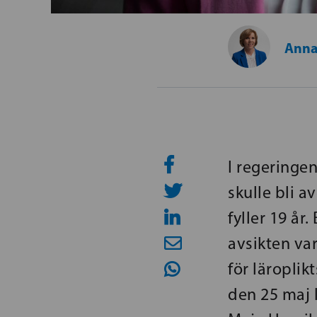
Anna
I regeringen
skulle bli 
fyller 19 år
avsikten va
för läroplik
den 25 maj 