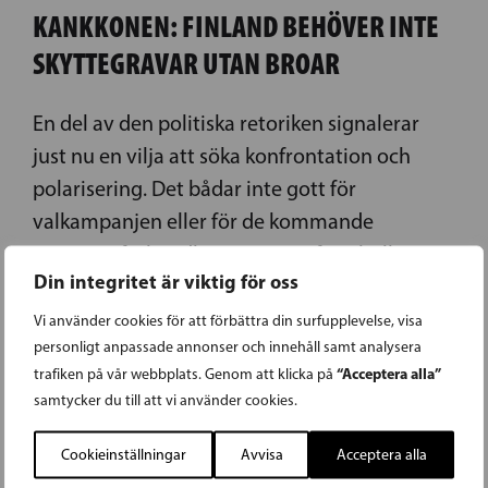
KANKKONEN: FINLAND BEHÖVER INTE
SKYTTEGRAVAR UTAN BROAR
En del av den politiska retoriken signalerar
just nu en vilja att söka konfrontation och
polarisering. Det bådar inte gott för
valkampanjen eller för de kommande
...
regeringsförhandlingarna. Det framhöll Stig
Din integritet är viktig för oss
READ MORE »
Vi använder cookies för att förbättra din surfupplevelse, visa
LÄS FÖREGÅENDE ARTIKEL
personligt anpassade annonser och innehåll samt analysera
“Acceptera alla”
trafiken på vår webbplats. Genom att klicka på
samtycker du till att vi använder cookies.
19.01.2015
Cookieinställningar
Avvisa
Acceptera alla