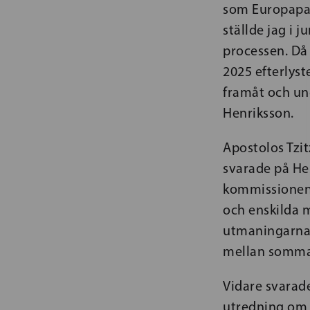
som Europaparl
ställde jag i j
processen. Då
2025 efterlyst
framåt och un
Henriksson.
Apostolos Tzit
svarade på He
kommissionen 
och enskilda m
utmaningarna 
mellan sommar
Vidare svarad
utredning om 