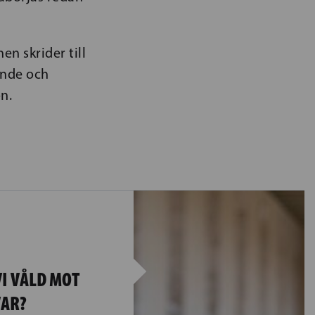
n skrider till
rande och
n.
VI VÅLD MOT
VAR?