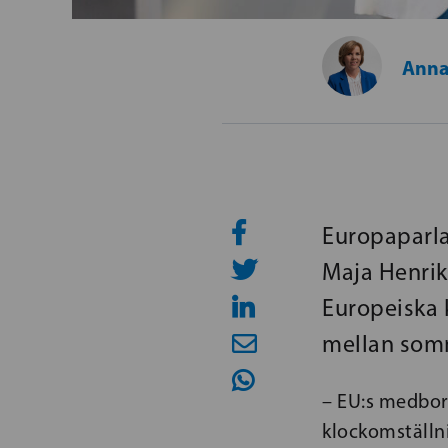
Anna
Europaparla
Maja Henriks
Europeiska 
mellan somm
– EU:s medbor
klockomställn