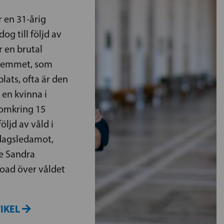
r en 31-årig
og till följd av
r en brutal
hemmet, som
lats, ofta är den
 en kvinna i
r omkring 15
följd av våld i
sdagsledamot,
de Sandra
road över våldet
TIKEL