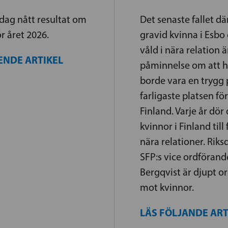
dag nått resultat om
Det senaste fallet dä
r året 2026.
gravid kvinna i Esbo d
våld i nära relation ä
ENDE ARTIKEL
påminnelse om att 
borde vara en trygg p
farligaste platsen för
Finland. Varje år dö
kvinnor i Finland till 
nära relationer. Rik
SFP:s vice ordföran
Bergqvist är djupt o
mot kvinnor.
LÄS FÖLJANDE AR