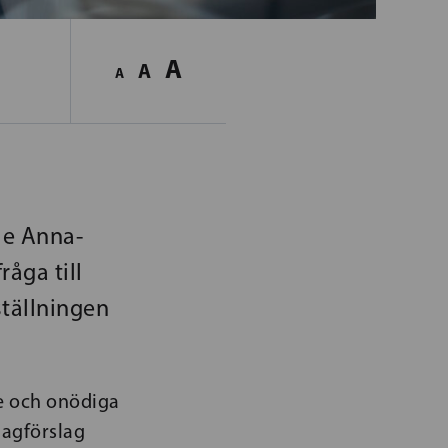
A
A
A
de Anna-
råga till
tällningen
e och onödiga
lagförslag