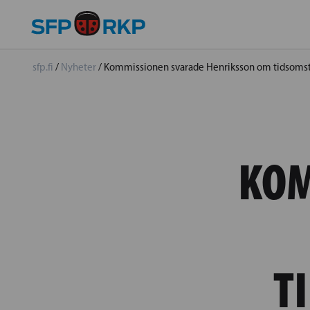
sfp.fi
/
Nyheter
/
Kommissionen svarade Henriksson om tidsomst
KOM
T