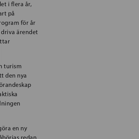
 i flera år,
art på
rogram för år
 driva ärendet
ttar
h turism
tt den nya
förandeskap
aktiska
llningen
göra en ny
åbörjas redan