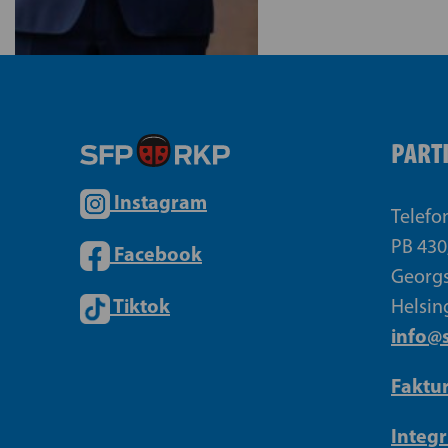
PART
Instagram
Telefo
PB 430
Facebook
Georgs
Tiktok
Helsin
info@s
Faktu
Integr