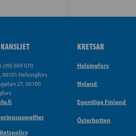
IKANSLIET
KRETSAR
Helsingfors
n (09) 693 070
, 00101 Helsingfors
Nyland
gatan 27, 00100
gfors
fp.fi
Egentliga Finland
reringsuppgifter
Österbotten
itetspolicy