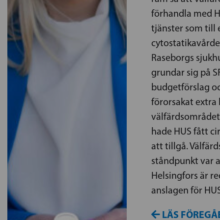
förhandla med H
tjänster som til
cytostatikavårde
Raseborgs sjukhu
grundar sig på S
budgetförslag oc
förorsakat extra
välfärdsområdet.
hade HUS fått ci
att tillgå. Välfä
ståndpunkt var 
Helsingfors är re
anslagen för HUS
LÄS FÖREGÅ