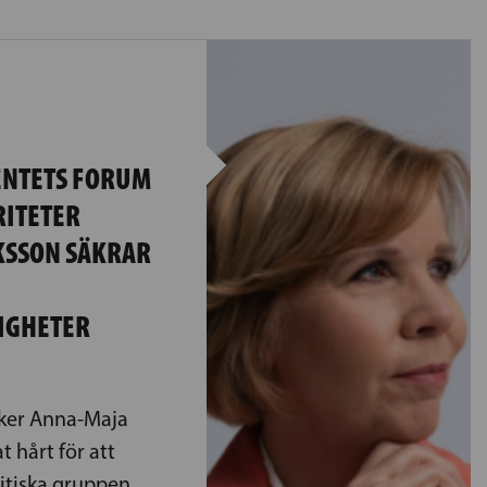
NTETS FORUM
ITETER
KSSON SÄKRAR
IGHETER
ker Anna-Maja
 hårt för att
litiska gruppen