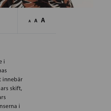
A
A
A
 i
has
t innebär
rs skift,
ars
nserna i