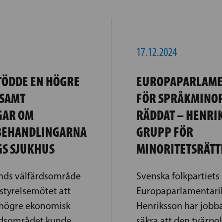
17.12.2024
TÖDDE EN HÖGRE
EUROPAPARLAME
 SAMT
FÖR SPRÅKMINOR
GAR OM
RÄDDAT – HENRI
BEHANDLINGARNA
GRUPP FÖR
GS SJUKHUS
MINORITETSRÄTT
ands välfärdsområde
Svenska folkpartiets
 styrelsemötet att
Europaparlamentari
n högre ekonomisk
Henriksson har jobbat
ärdsområdet kunde
säkra att den tvärpo