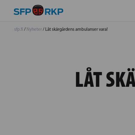
sfp.fi
/
Nyheter
/
Låt skärgårdens ambulanser vara!
LÅT SK