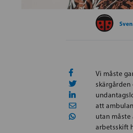
Svens
Vi måste ga
skärgården 
undantagslo
att ambulan
utan måste 
arbetsskift