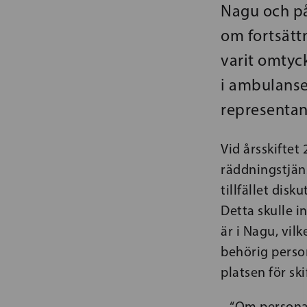
Nagu och på
om fortsätt
varit omtyck
i ambulanse
representa
Vid årsskiftet
räddningstjäns
tillfället dis
Detta skulle 
är i Nagu, vil
behörig person
platsen för sk
– “Om persona