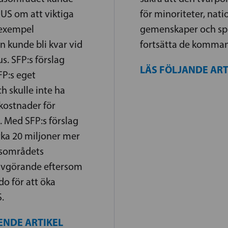
US om att viktiga
för minoriteter, nati
l exempel
gemenskaper och spr
n kunde bli kvar vid
fortsätta de komman
s. SFP:s förslag
LÄS FÖLJANDE AR
FP:s eget
h skulle inte ha
 kostnader för
 Med SFP:s förslag
rka 20 miljoner mer
rdsområdets
avgörande eftersom
do för att öka
.
ENDE ARTIKEL