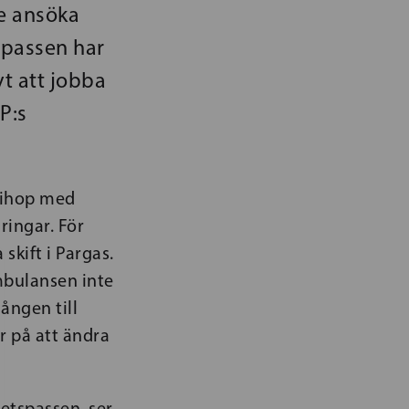
te ansöka
spassen har
vt att jobba
P:s
s ihop med
ringar. För
skift i Pargas.
mbulansen inte
gången till
r på att ändra
etspassen, ser