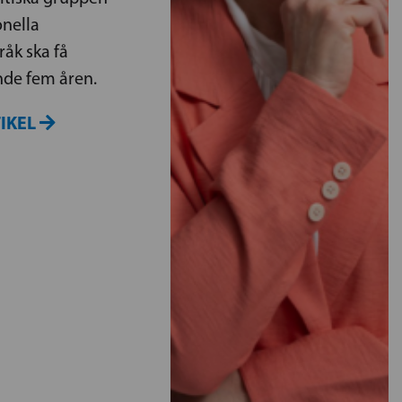
onella
åk ska få
de fem åren.
TIKEL