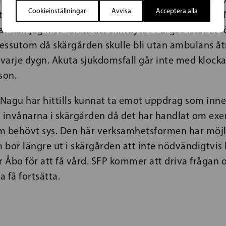
Cookieinställningar
Avvisa
Acceptera alla
et skulle vara svårt att få personal till ambulansen 
 kan jag inte förstå att skiftbyte i Pargas istället 
 dessutom då skärgården skulle bli utan ambulans å
varje dygn. Akuta sjukdomsfall går inte med klocka
son.
Nagu har hittills kunnat ta emot uppdrag som inne
invånarna i skärgården då det har handlat om ex
m behövt sys. Den här verksamhetsformen har möjli
 bor längre ut i skärgården att inte nödvändigtvis
ler Åbo för att få vård. SFP kommer att driva frågan
 få fortsätta.