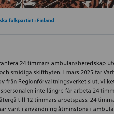
ka folkpartiet i Finland
rantera 24 timmars ambulansberedskap ute
och smidiga skiftbyten. I mars 2025 tar Var
v från Regionförvaltningsverket slut, vilke
spersonalen inte längre får arbeta 24 timma
återgå till 12 timmars arbetspass. 24 timm
 har varit i användning åtminstone i ambula