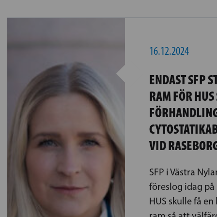
16.12.2024
ENDAST SFP S
RAM FÖR HUS
FÖRHANDLIN
CYTOSTATIKA
VID RASEBOR
SFP i Västra Nyl
föreslog idag på
HUS skulle få e
ram så att välf