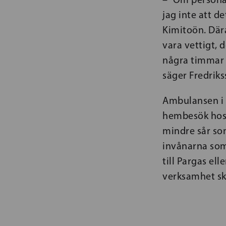
jag inte att d
Kimitoön. Därav
vara vettigt,
några timmar 
säger Fredriks
Ambulansen i 
hembesök hos 
mindre sår so
invånarna som
till Pargas el
verksamhet ska