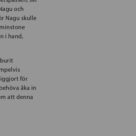
i Nagu och
för Nagu skulle
tminstone
n i hand,
burit
empelvis
ggjort för
 behöva åka in
 om att denna