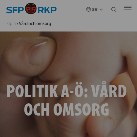
sfp.fi
/
Vård och omsorg
POLITIK A-Ö:
VÅRD
OCH OMSORG