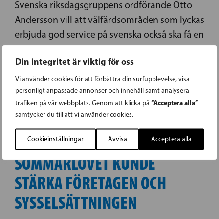
Svenska riksdagsgruppens ordförande Otto
Andersson vill att välfärdsområden som lyckas
erbjuda god service på svenska också ska få en
större andel av finansieringen. Samtidigt
Din integritet är viktig för oss
säger han nej till nya planer på att minska
antalet välfärdsområden.
Vi använder cookies för att förbättra din surfupplevelse, visa
personligt anpassade annonser och innehåll samt analysera
“Acceptera alla”
trafiken på vår webbplats. Genom att klicka på
samtycker du till att vi använder cookies.
SFP I NYLAND: EN FLYTT AV
Cookieinställningar
Avvisa
Acceptera alla
SOMMARLOVET KUNDE
STÄRKA FÖRETAGEN OCH
SYSSELSÄTTNINGEN