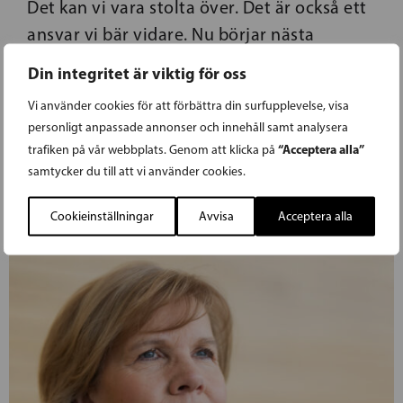
Det kan vi vara stolta över. Det är också ett
ansvar vi bär vidare. Nu börjar nästa
kapitel. Vi står redo — med respekt för vår
Din integritet är viktig för oss
historia, men med blicken stadigt riktad
Vi använder cookies för att förbättra din surfupplevelse, visa
framåt.
personligt anpassade annonser och innehåll samt analysera
“Acceptera alla”
trafiken på vår webbplats. Genom att klicka på
samtycker du till att vi använder cookies.
Cookieinställningar
Avvisa
Acceptera alla