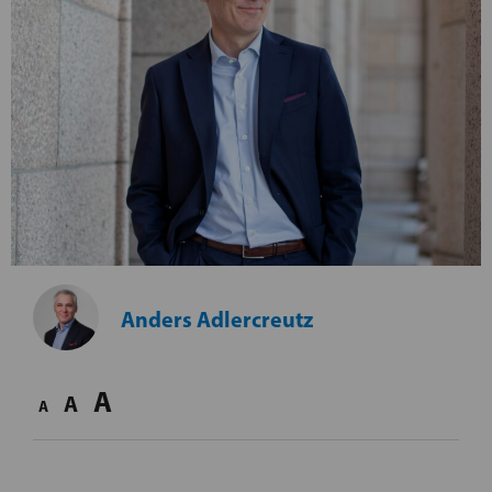
Anders Adlercreutz
A
A
A