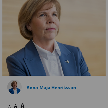
Anna-Maja Henriksson
A
A
A