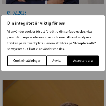
09.02.2023
Din integritet är viktig för oss
BLOMQVIST: KRISSTÖDET FÖR
Vi använder cookies för att förbättra din surfupplevelse, visa
JORDBRUKET ÄR NÖDVÄNDIGT
personligt anpassade annonser och innehåll samt analysera
“Acceptera alla”
trafiken på vår webbplats. Genom att klicka på
I dag diskuterade riksdagen förslaget om stöd
samtycker du till att vi använder cookies.
för lantbrukens höjda el- och gödselkostnader.
Cookieinställningar
Avvisa
Acceptera alla
LÄS FÖREGÅENDE ARTIKEL