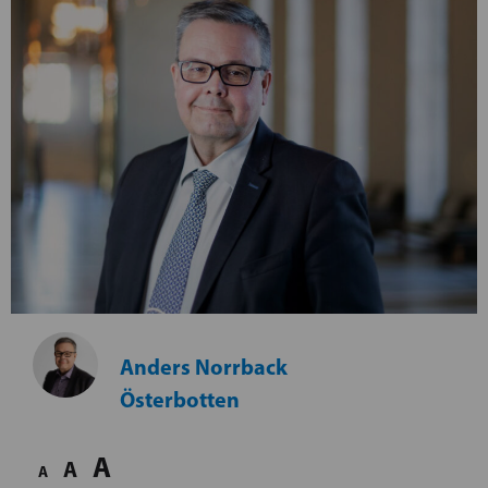
Anders Norrback
Österbotten
A
A
A