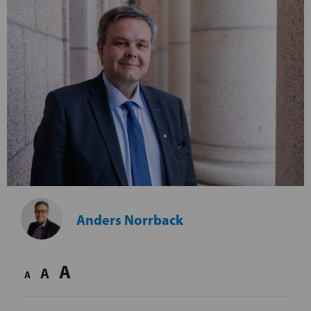
Anders Norrback
A
A
A