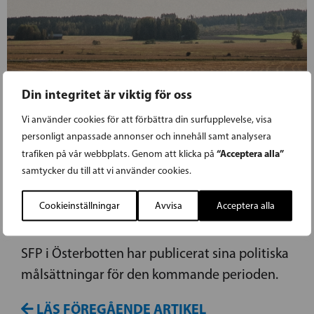
Din integritet är viktig för oss
Vi använder cookies för att förbättra din surfupplevelse, visa
personligt anpassade annonser och innehåll samt analysera
15.10.2019
“Acceptera alla”
trafiken på vår webbplats. Genom att klicka på
samtycker du till att vi använder cookies.
SFP I ÖSTERBOTTENS POLITISKA
Cookieinställningar
Avvisa
Acceptera alla
TYNGDPUNKTER
SFP i Österbotten har publicerat sina politiska
målsättningar för den kommande perioden.
LÄS FÖREGÅENDE ARTIKEL