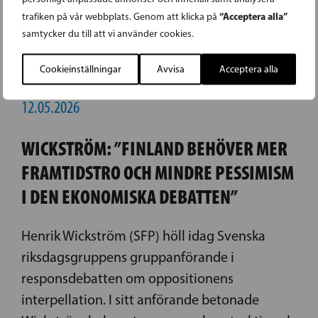
“Acceptera alla”
trafiken på vår webbplats. Genom att klicka på
samtycker du till att vi använder cookies.
Cookieinställningar
Avvisa
Acceptera alla
12.05.2026
WICKSTRÖM: ”FINLAND BEHÖVER MER
FRAMTIDSTRO OCH MINDRE PESSIMISM
I DEN EKONOMISKA DEBATTEN”
Henrik Wickström (SFP) höll idag Svenska
riksdagsgruppens gruppanförande i
responsdebatten om oppositionens
interpellation. I sitt anförande betonade