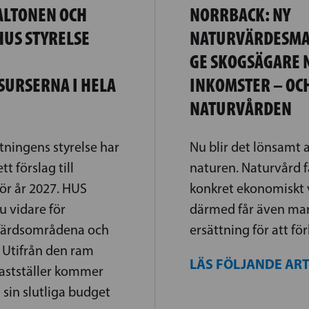
ALTONEN OCH
NORRBACK: NY
HUS STYRELSE
NATURVÄRDESMA
GE SKOGSÄGARE 
URSERNA I HELA
INKOMSTER – OC
NATURVÅRDEN
ingens styrelse har
Nu blir det lönsamt 
t förslag till
naturen. Naturvård f
ör år 2027. HUS
konkret ekonomiskt 
u vidare för
därmed får även ma
lfärdsområdena och
ersättning för att fö
. Utifrån den ram
LÄS FÖLJANDE AR
astställer kommer
 sin slutliga budget