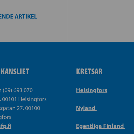
ENDE ARTIKEL
IKANSLIET
KRETSAR
Helsingfors
n (09) 693 070
, 00101 Helsingfors
Nyland
gatan 27, 00100
gfors
fp.fi
Egentliga Finland