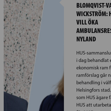
BLOMQVIST-V
WICKSTRÖM: 
VILL ÖKA
AMBULANSRES
NYLAND
HUS-sammanslutn
i dag behandlat et
ekonomisk ram f
ramförslag går n
behandling i vä
Helsingfors stad
som HUS ägare f
HUS att utarbeta