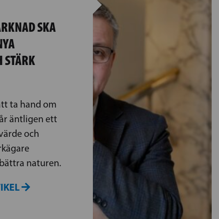
RKNAD SKA
NYA
H STÄRK
att ta hand om
år äntligen ett
värde och
rkägare
rbättra naturen.
TIKEL