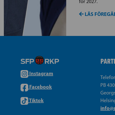
för 2027.
LÄS FÖREGÅ
PART
Instagram
Telefo
PB 430
Facebook
Georgs
Tiktok
Helsin
info@s