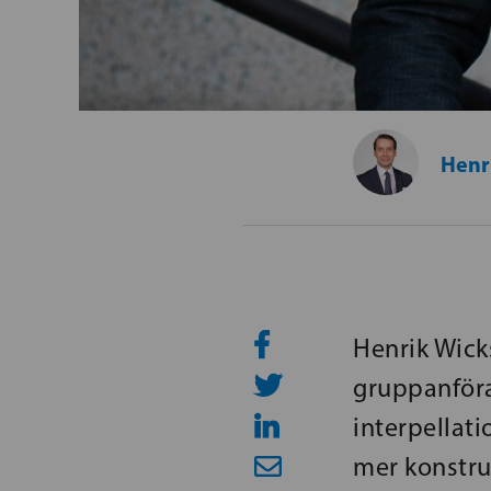
Henr
Henrik Wick
gruppanför
interpellat
mer konstru