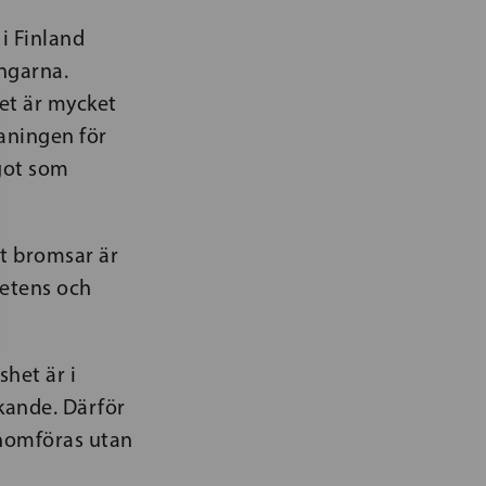
i Finland
ingarna.
et är mycket
maningen för
got som
gt bromsar är
petens och
shet är i
ckande. Därför
enomföras utan