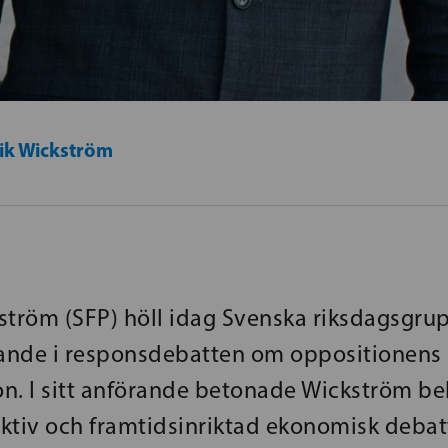
ik Wickström
ström (SFP) höll idag Svenska riksdagsgru
ande i responsdebatten om oppositionens
ion. I sitt anförande betonade Wickström b
ktiv och framtidsinriktad ekonomisk debatt