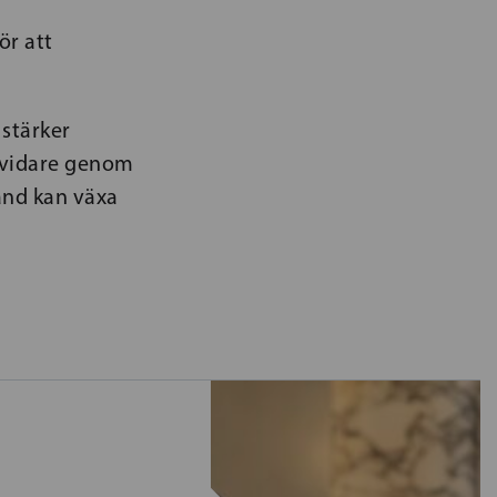
ör att
 stärker
e vidare genom
and kan växa