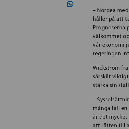
– Nordea medde
håller på att 
Prognoserna p
välkommet och 
vår ekonomi j
regeringen int
Wickström fram
särskilt vikti
stärka sin stä
– Sysselsättni
många fall en 
är det mycket
att rätten til