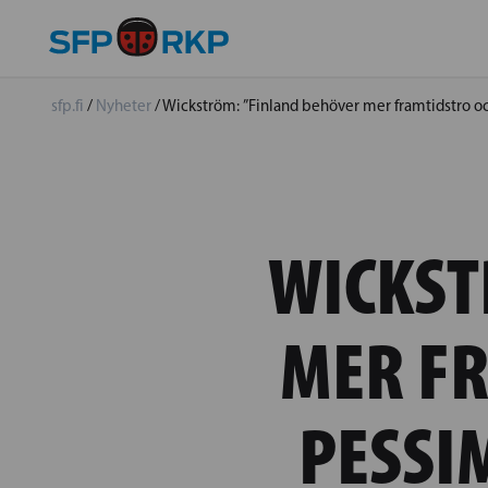
sfp.fi
/
Nyheter
/
Wickström: ”Finland behöver mer framtidstro 
WICKST
MER F
PESSI