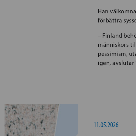
Han välkomnar
förbättra syss
– Finland behö
människors til
pessimism, ut
igen, avslutar
11.05.2026