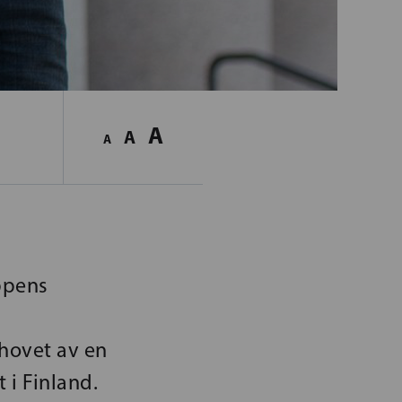
A
A
A
ppens
ehovet av en
 i Finland.