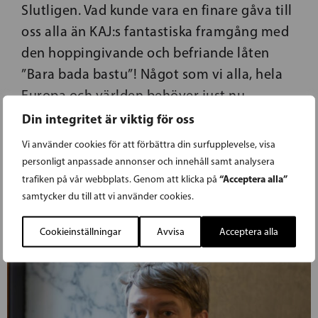
Slutligen. Vad kunde vara en finare gåva till
oss alla än KAJ:s fantastiska framgång med
den hoppingivande och befriande låten
”Bara bada bastu”! Något som vi alla, hela
Europa och världen behöver just nu.
Din integritet är viktig för oss
Bild: Michel Christen / EP
Vi använder cookies för att förbättra din surfupplevelse, visa
personligt anpassade annonser och innehåll samt analysera
“Acceptera alla”
trafiken på vår webbplats. Genom att klicka på
samtycker du till att vi använder cookies.
Cookieinställningar
Avvisa
Acceptera alla