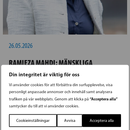
26.05.2026
RAMIEZA MAHDI: MÄNSKLIGA
RÄTTIGHETER FÅR INTE BLI
Din integritet är viktig för oss
FÖRHANDLINGSBARA
Vi använder cookies för att förbättra din surfupplevelse, visa
personligt anpassade annonser och innehåll samt analysera
EU-kommissionens beslut att bjuda in
“Acceptera alla”
trafiken på vår webbplats. Genom att klicka på
samtycker du till att vi använder cookies.
talibanregimen till Bryssel är ett djupt
oroande moraliskt och politiskt vägval. Från
Cookieinställningar
Avvisa
Acceptera alla
kommissionens sida hävdas att mötena