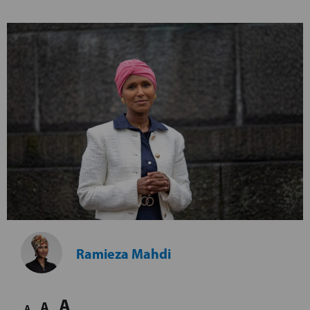
Ramieza Mahdi
A
A
A