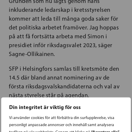
Grunden som nu lagts genom hans
inkluderande ledarskap i kretsstyrelsen
kommer att leda till många goda saker för
det politiska arbetet framöver. Jag hoppas
på att få fortsätta arbeta med Simon i
presidiet inför riksdagsvalet 2023, säger
Sagne-Ollikainen.
SFP i Helsingfors samlas till kretsmöte den
14.5 där bland annat nominering av de
första riksdagsvalskandidaterna och val av
nästa styrelse står på agendan.
Din integritet är viktig för oss
Vi använder cookies för att förbättra din surfupplevelse, visa
personligt anpassade annonser och innehåll samt analysera
“Acceptera alla”