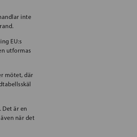
 handlar inte
rand.
ing EU:s
en utformas
er mötet, där
dtabellsskäl
. Det är en
– även när det