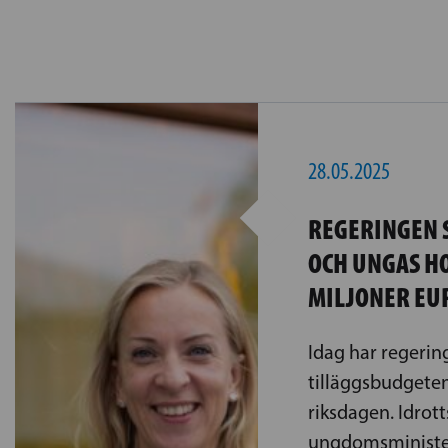
28.05.2025
REGERINGEN 
OCH UNGAS HO
MILJONER EUR
Idag har regerin
tilläggsbudgeten 
riksdagen. Idrott
ungdomsminister