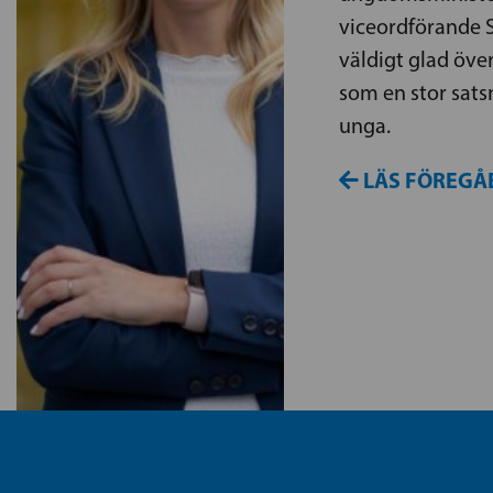
viceordförande S
väldigt glad öve
som en stor sats
unga.
LÄS FÖREGÅ