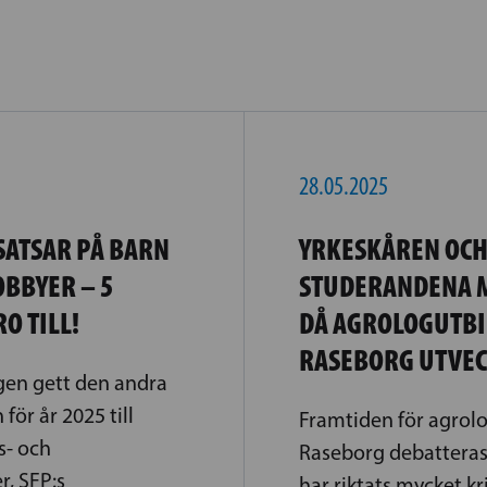
28.05.2025
SATSAR PÅ BARN
YRKESKÅREN OC
BBYER – 5
STUDERANDENA 
O TILL!
DÅ AGROLOGUTBI
RASEBORG UTVEC
gen gett den andra
för år 2025 till
Framtiden för agrol
s- och
Raseborg debatteras
, SFP:s
har riktats mycket kr