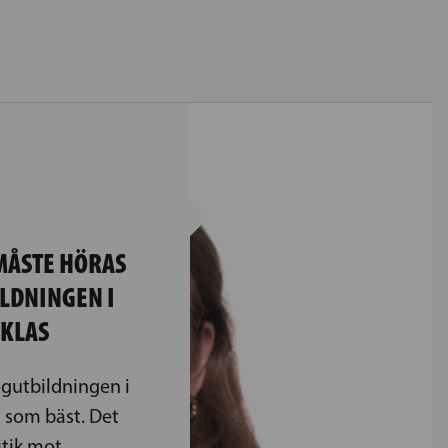
H
MÅSTE HÖRAS
LDNINGEN I
KLAS
ogutbildningen i
 som bäst. Det
itik mot