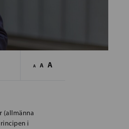
A
A
A
r (allmänna
rincipen i