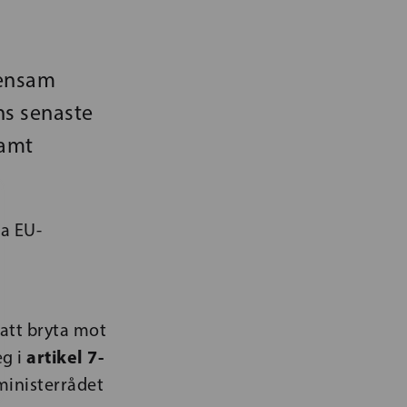
mensam
ns senaste
samt
la EU-
satt bryta mot
artikel 7-
eg i
 ministerrådet