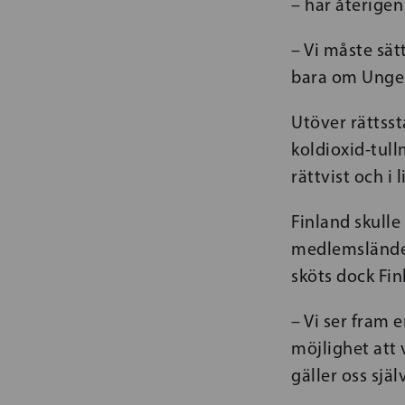
– har återigen 
– Vi måste sät
bara om Ungern
Utöver rättsst
koldioxid-tul
rättvist och i
Finland skulle
medlemsländer
sköts dock Finl
– Vi ser fram 
möjlighet att v
gäller oss själ