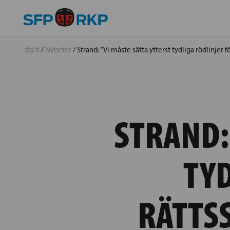
sfp.fi
/
Nyheter
/
Strand: ”Vi måste sätta ytterst tydliga rödlinjer
STRAND:
TYD
RÄTTS