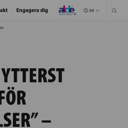
akt
Engagera dig
rn
 YTTERST
 FÖR
SER” –