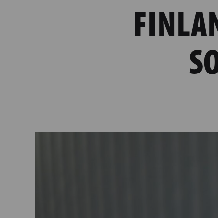
FINLA
S