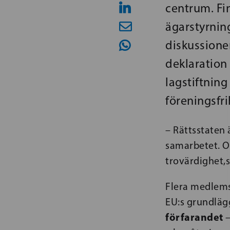
centrum. Fi
ägarstyrning
diskussione
deklaration
lagstiftnin
föreningsfri
– Rättsstaten 
samarbetet. Om
trovärdighet,s
Flera medlemsl
EU:s grundlägg
förfarandet
–