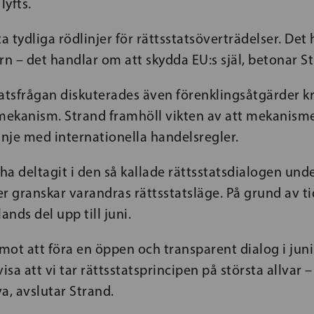
lyfts.
ta tydliga rödlinjer för rättsstatsöverträdelser. Det
 – det handlar om att skydda EU:s själ, betonar St
atsfrågan diskuterades även förenklingsåtgärder kr
lmekanism. Strand framhöll vikten av att mekanism
 linje med internationella handelsregler.
 ha deltagit i den så kallade rättsstatsdialogen und
 granskar varandras rättsstatsläge. På grund av ti
ands del upp till juni.
emot att föra en öppen och transparent dialog i juni
isa att vi tar rättsstatsprincipen på största allvar 
va, avslutar Strand.