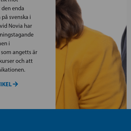
r den enda
 på svenska i
vid Novia har
llningstagande
en i
r som angetts är
 kurser och att
ikationen.
TIKEL