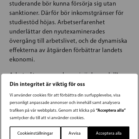
studerande bör kunna försörja sig utan
sanktioner. Därför bör inkomstgränser för
studiestöd höjas. Arbetserfarenhet
underlättar den nyutexaminerades
övergång till arbetslivet, och de dynamiska
effekterna av åtgärden förbättrar landets
ekonomi.
Arbete åt unga med en minijobsmodell!
Din integritet är viktig för oss
Ungdomsarbetslösheten är på en
Vi använder cookies för att förbättra din surfupplevelse, visa
alarmerande nivå och måste med olika
personligt anpassade annonser och innehåll samt analysera
åtgärder åtgärdas snarast.Skapa en
“Acceptera alla”
trafiken på vår webbplats. Genom att klicka på
minijobsmodell där ungdomar under 30 år
samtycker du till att vi använder cookies.
får tjäna 500 euro i månaden utan att
Cookieinställningar
Avvisa
Acceptera alla
inkomsten påverkar stöd eller andra