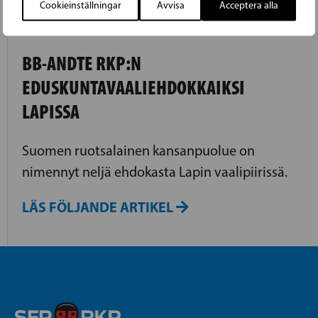
Cookieinställningar
Avvisa
Acceptera alla
27.02.2015
BB-ANDTE RKP:N
EDUSKUNTAVAALIEHDOKKAIKSI
LAPISSA
Suomen ruotsalainen kansanpuolue on
nimennyt neljä ehdokasta Lapin vaalipiirissä.
LÄS FÖLJANDE ARTIKEL