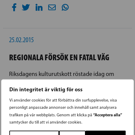
25.02.2015
REGIONALA FÖRSÖK EN FATAL VÄG
Riksdagens kulturutskott röstade idag om
medborgarinitiativet med syftet att avskaffa
Din integritet är viktig för oss
svenskundervisningen i de finska skolorna.
Vi använder cookies för att förbättra din surfupplevelse, visa
Förslaget förkastades med klara siffror.
personligt anpassade annonser och innehåll samt analysera
“Acceptera alla”
trafiken på vår webbplats. Genom att klicka på
LÄS FÖREGÅENDE ARTIKEL
samtycker du till att vi använder cookies.