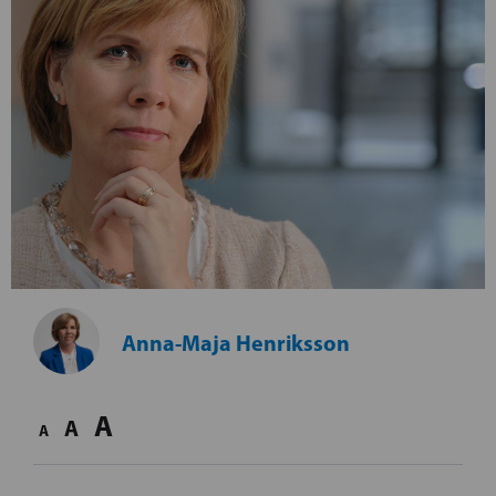
Anna-Maja Henriksson
A
A
A