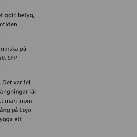
t gott betyg,
mtiden.
 minska på
att SFP
 Det var fel
tängningar lär
 att man inom
gång på Lojo
rygga ett