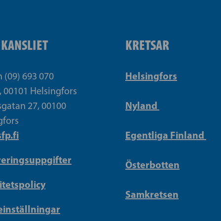
IKANSLIET
KRETSAR
Helsingfors
n (09) 693 070
, 00101 Helsingfors
Nyland
gatan 27, 00100
gfors
fp.fi
Egentliga Finland
reringsuppgifter
Österbotten
itetspolicy
Samkretsen
inställningar