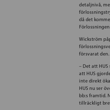
detaljnivå, m
förlossningstr
då det kommer 
Förlossningen 
Wickström påpe
förlossningsve
försvarat den.
– Det att HUS 
att HUS gjord
inte direkt ök
HUS nu ser öv
bb:s framtid. 
tillräckligt b