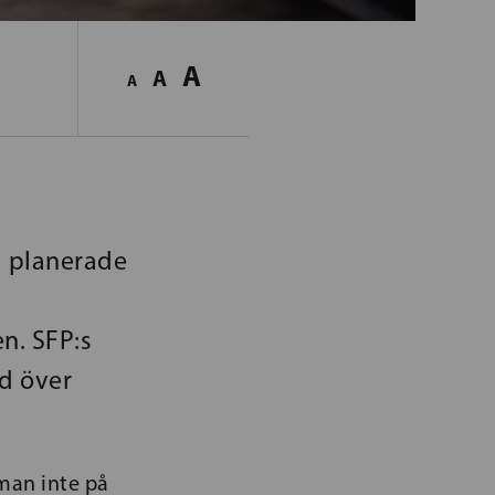
A
A
A
i planerade
n. SFP:s
d över
man inte på