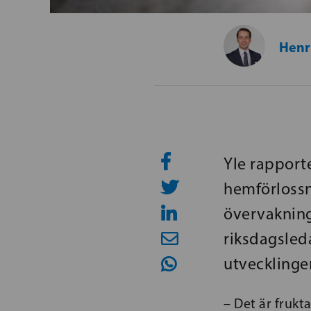
Henr
Yle rapport
hemförlossn
övervakning
riksdagsled
utvecklinge
– Det är fruk