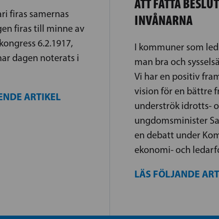
ATT FATTA BESLU
ari firas samernas
INVÅNARNA
en firas till minne av
kongress 6.2.1917,
I kommuner som led
ar dagen noterats i
man bra och sysselsä
Vi har en positiv fra
vision för en bättre 
ENDE ARTIKEL
underströk idrotts- 
ungdomsminister San
en debatt under K
ekonomi- och ledarfo
LÄS FÖLJANDE AR