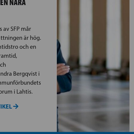
TEN NÄRA
s av SFP mår
ttningen är hög.
mtidstro och en
framtid,
och
dra Bergqvist i
ommunförbundets
rum i Lahtis.
TIKEL