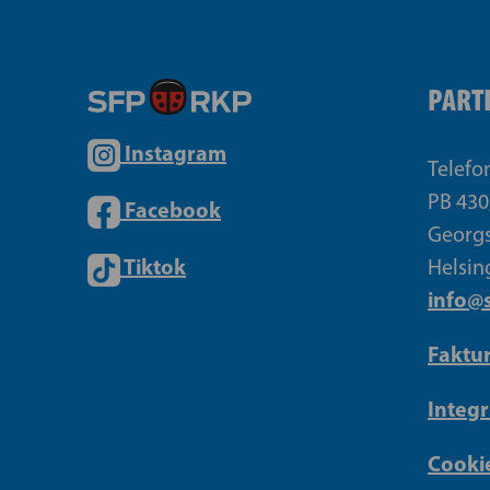
PART
Instagram
Telefo
PB 430
Facebook
Georgs
Tiktok
Helsin
info@s
Faktu
Integr
Cookie