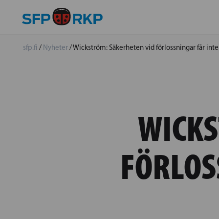
sfp.fi
/
Nyheter
/
Wickström: Säkerheten vid förlossningar får inte
WICKS
FÖRLOS