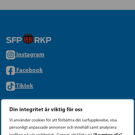
Instagram
Facebook
Tiktok
PARTIKANSLIET
Din integritet är viktig för oss
Vi använder cookies för att förbättra din surfupplevelse, visa
personligt anpassade annonser och innehåll samt analysera
Telefon (09) 693 070
“Acceptera alla”
trafiken på vår webbplats. Genom att klicka på