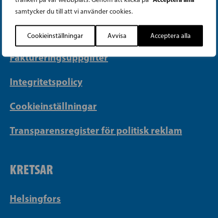
PB 430, 00101 Helsingfors
samtycker du till att vi använder cookies.
Georgsgatan 27, 00100 Helsingfors
info@sfp.fi
Cookieinställningar
Avvisa
Acceptera alla
Faktureringsuppgifter
Integritetspolicy
Cookieinställningar
Transparensregister för politisk reklam
KRETSAR
Helsingfors