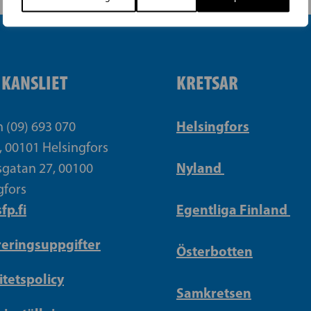
IKANSLIET
KRETSAR
Helsingfors
n (09) 693 070
, 00101 Helsingfors
Nyland
gatan 27, 00100
gfors
fp.fi
Egentliga Finland
reringsuppgifter
Österbotten
itetspolicy
Samkretsen