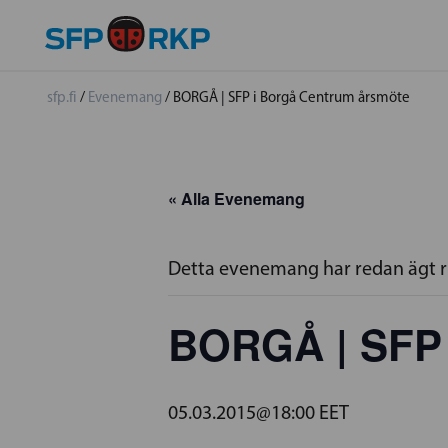
sfp.fi
/
Evenemang
/
BORGÅ | SFP i Borgå Centrum årsmöte
« Alla Evenemang
Detta evenemang har redan ägt 
BORGÅ | SFP 
05.03.2015@18:00
EET