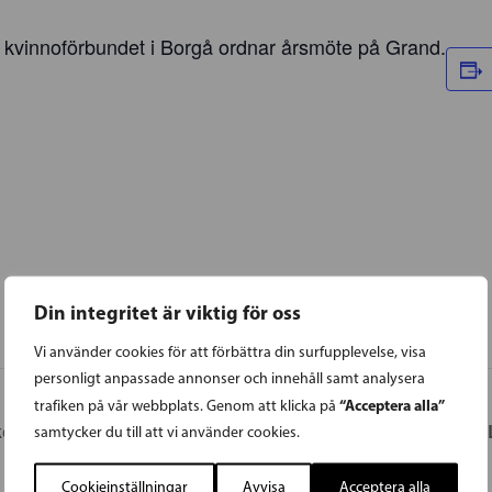
kvinnoförbundet i Borgå ordnar årsmöte på Grand.
Din integritet är viktig för oss
Vi använder cookies för att förbättra din surfupplevelse, visa
personligt anpassade annonser och innehåll samt analysera
“Acceptera alla”
trafiken på vår webbplats. Genom att klicka på
ola & omsorg
LI
samtycker du till att vi använder cookies.
Cookieinställningar
Avvisa
Acceptera alla