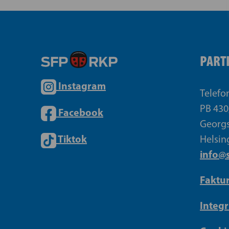
PART
Instagram
Telefo
PB 430
Facebook
Georgs
Tiktok
Helsin
info@s
Faktu
Integr