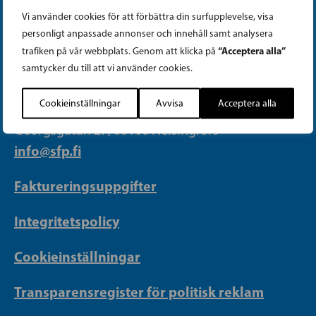
Vi använder cookies för att förbättra din surfupplevelse, visa
personligt anpassade annonser och innehåll samt analysera
PARTIKANSLIET
“Acceptera alla”
trafiken på vår webbplats. Genom att klicka på
samtycker du till att vi använder cookies.
Telefon (09) 693 070
Cookieinställningar
Avvisa
Acceptera alla
PB 430, 00101 Helsingfors
Georgsgatan 27, 00100 Helsingfors
info@sfp.fi
Faktureringsuppgifter
Integritetspolicy
Cookieinställningar
Transparensregister för politisk reklam