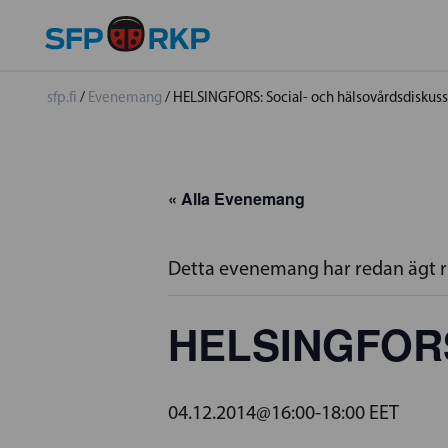
sfp.fi
/
Evenemang
/
HELSINGFORS: Social- och hälsovårdsdiskus
« Alla Evenemang
Detta evenemang har redan ägt 
HELSINGFORS:
04.12.2014@16:00
-
18:00
EET