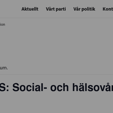
Aktuellt
Vårt parti
Vår politik
Kont
sion
rum.
 Social- och hälsovå