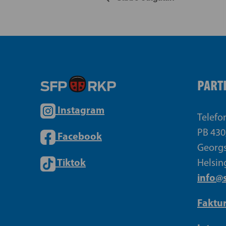
PART
Instagram
Telefo
PB 430
Facebook
Georgs
Tiktok
Helsin
info@s
Faktu