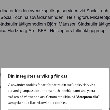
nator för den svenskspråkiga servicen vid Social- och 
ocial- och hälsovårdsnämnden i Helsingfors Mikael Sjöva
Stadsfullmäktigemedlem Björn Månsson Stadsfullmäkti
ica Hertzberg Arr.: SFP i Helsingfors fullmäktigegrupp.
4
Din integritet är viktig för oss
Vi använder cookies för att förbättra din surfupplevelse, visa
00
EET
personligt anpassade annonser och innehåll samt analysera
“Acceptera alla”
trafiken på vår webbplats. Genom att klicka på
samtycker du till att vi använder cookies.
ÖSTERBOTT