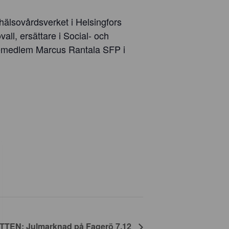
hälsovårdsverket i Helsingfors
ll, ersättare i Social- och
gemedlem Marcus Rantala SFP i
EN: Julmarknad på Fagerö 7.12