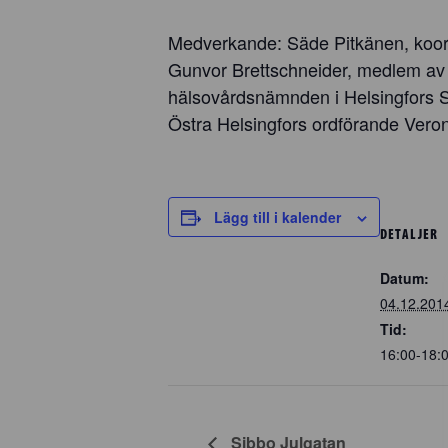
Medverkande: Säde Pitkänen, koordi
Gunvor Brettschneider, medlem av S
hälsovårdsnämnden i Helsingfors 
Östra Helsingfors ordförande Veron
Lägg till i kalender
DETALJER
Datum:
04.12.201
Tid:
16:00-18:
Sibbo Julgatan