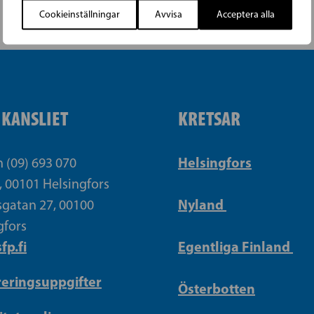
Cookieinställningar
Avvisa
Acceptera alla
IKANSLIET
KRETSAR
Helsingfors
n (09) 693 070
, 00101 Helsingfors
Nyland
gatan 27, 00100
gfors
fp.fi
Egentliga Finland
reringsuppgifter
Österbotten