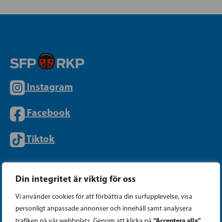
Instagram
Facebook
Tiktok
PARTIKANSLIET
Din integritet är viktig för oss
Vi använder cookies för att förbättra din surfupplevelse, visa
Telefon (09) 693 070
personligt anpassade annonser och innehåll samt analysera
“Acceptera alla”
trafiken på vår webbplats. Genom att klicka på