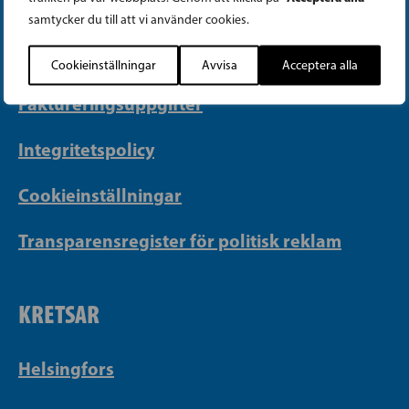
PB 430, 00101 Helsingfors
samtycker du till att vi använder cookies.
Georgsgatan 27, 00100 Helsingfors
info@sfp.fi
Cookieinställningar
Avvisa
Acceptera alla
Faktureringsuppgifter
Integritetspolicy
Cookieinställningar
Transparensregister för politisk reklam
KRETSAR
Helsingfors