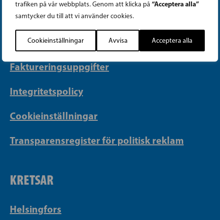
“Acceptera alla”
trafiken på vår webbplats. Genom att klicka på
PB 430, 00101 Helsingfors
samtycker du till att vi använder cookies.
Georgsgatan 27, 00100 Helsingfors
info@sfp.fi
Cookieinställningar
Avvisa
Acceptera alla
Faktureringsuppgifter
Integritetspolicy
Cookieinställningar
Transparensregister för politisk reklam
KRETSAR
Helsingfors