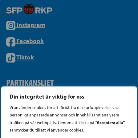
Instagram
Facebook
Tiktok
PARTIKANSLIET
Din integritet är viktig för oss
Telefon (09) 693 070
Vi använder cookies för att förbättra din surfupplevelse, visa
PB 430, 00101 Helsingfors
personligt anpassade annonser och innehåll samt analysera
Georgsgatan 27, 00100 Helsingfors
“Acceptera alla”
trafiken på vår webbplats. Genom att klicka på
info@sfp.fi
samtycker du till att vi använder cookies.