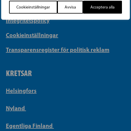
Faktureringsuppgifter
Cookieinställningar
Avvisa
Acceptera alla
Integritetspolicy
Cookieinställningar
Transparensregister för politisk reklam
KRETSAR
Helsingfors
Nyland
Egentliga Finland