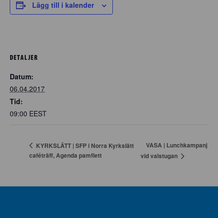
Lägg till i kalender
DETALJER
Datum:
06.04.2017
Tid:
09:00
EEST
VASA | Lunchkampanj
KYRKSLÄTT | SFP i Norra Kyrkslätt
caféträff, Agenda pamflett
vid valstugan