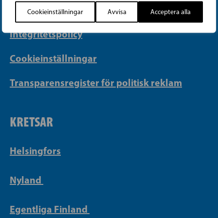
Faktureringsuppgifter
Cookieinställningar
Avvisa
Acceptera alla
Integritetspolicy
Cookieinställningar
Transparensregister för politisk reklam
KRETSAR
Helsingfors
Nyland
Egentliga Finland