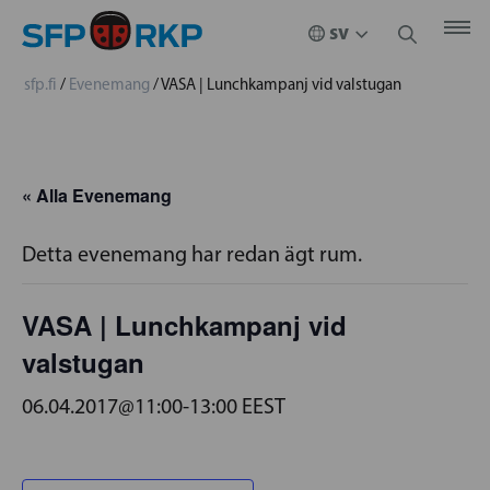
sfp.fi
/
Evenemang
/
VASA | Lunchkampanj vid valstugan
« Alla Evenemang
Detta evenemang har redan ägt rum.
VASA | Lunchkampanj vid
valstugan
06.04.2017@11:00
-
13:00
EEST