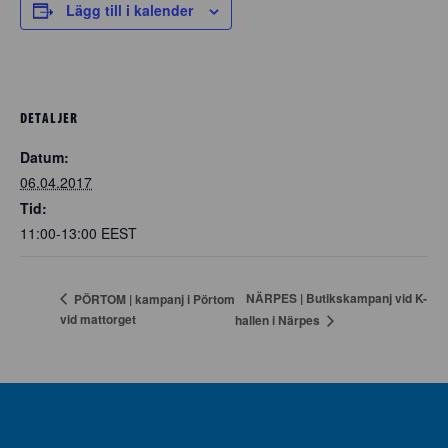
Lägg till i kalender
DETALJER
Datum:
06.04.2017
Tid:
11:00-13:00
EEST
NÄRPES | Butikskampanj vid K-
PÖRTOM | kampanj i Pörtom
vid mattorget
hallen i Närpes