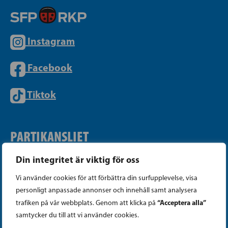
Instagram
Facebook
Tiktok
PARTIKANSLIET
Din integritet är viktig för oss
Telefon (09) 693 070
Vi använder cookies för att förbättra din surfupplevelse, visa
PB 430, 00101 Helsingfors
personligt anpassade annonser och innehåll samt analysera
Georgsgatan 27, 00100 Helsingfors
“Acceptera alla”
trafiken på vår webbplats. Genom att klicka på
info@sfp.fi
samtycker du till att vi använder cookies.