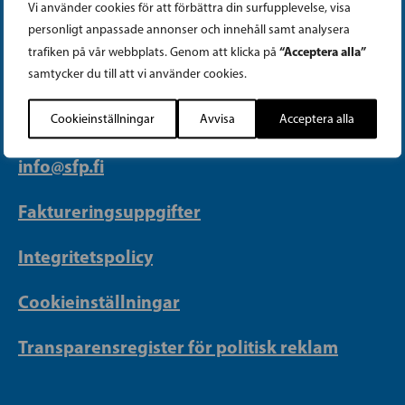
Vi använder cookies för att förbättra din surfupplevelse, visa
PARTIKANSLIET
personligt anpassade annonser och innehåll samt analysera
“Acceptera alla”
trafiken på vår webbplats. Genom att klicka på
samtycker du till att vi använder cookies.
Telefon (09) 693 070
PB 430, 00101 Helsingfors
Cookieinställningar
Avvisa
Acceptera alla
Georgsgatan 27, 00100 Helsingfors
info@sfp.fi
Faktureringsuppgifter
Integritetspolicy
Cookieinställningar
Transparensregister för politisk reklam