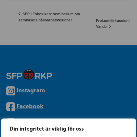
SFP i Esboviken: seminarium om
samhällets hållbarhetsvisioner
Frukostdiskussion i
Vanda
Instagram
Facebook
Tiktok
Din integritet är viktig för oss