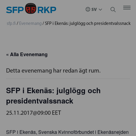
sfp.fi
/
Evenemang
/
SFP i Ekenäs: julglögg och presidentvalssnack
« Alla Evenemang
Detta evenemang har redan ägt rum.
SFP i Ekenäs: julglögg och
presidentvalssnack
25.11.2017@09:00
EET
SFP i Ekenäs, Svenska Kvinnoförbundet i Ekenäsnejden